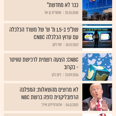
כבר לא מחדשת"
25.01.2018
אושרית גן-אל
שת"פ ב-1.5 מ' ש' של משרד הכלכלה
עם ערוץ הכלכלה CNBC
18.07.2017
יוסי ניסן
CNBC: הצעה רשמית לרכישת טוויטר
- בקרוב
23.09.2016
ניצן כהן
לא מרוצים מהשאלות: המפלגה
הרפובליקנית נזפה ברשת NBC
04.11.2015
אדוורטייזינג אייג'