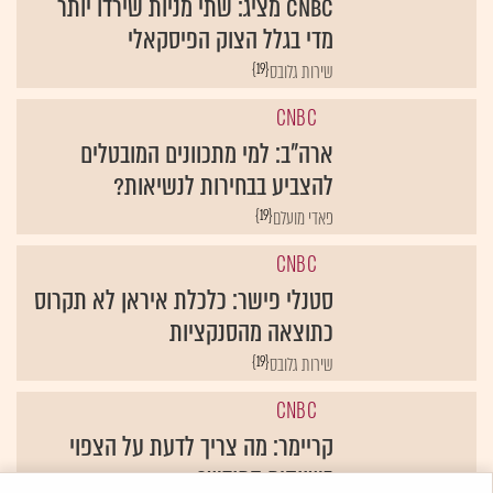
CNBC מציג: שתי מניות שירדו יותר
מדי בגלל הצוק הפיסקאלי
{19}
שירות גלובס
CNBC
ארה"ב: למי מתכוונים המובטלים
להצביע בבחירות לנשיאות?
{19}
פאדי מועלם
CNBC
סטנלי פישר: כלכלת איראן לא תקרוס
כתוצאה מהסנקציות
{19}
שירות גלובס
CNBC
קריימר: מה צריך לדעת על הצפוי
בשווקים החודש?