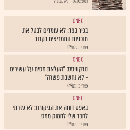
07.02.2013
גיא קצוביץ'
CNBC
בכיר בפד: לא עומדים לבטל את
תוכניות התמריצים בקרוב
{19}
פאדי מועלם
CNBC
נורקוויסט: "העלאת מסים על עשירים
- לא נחשבת פשרה"
{19}
פאדי מועלם
CNBC
באפט דוחה את הביקורת: לא עזרתי
לחבר שלי לחמוק ממס
{19}
פאדי מועלם