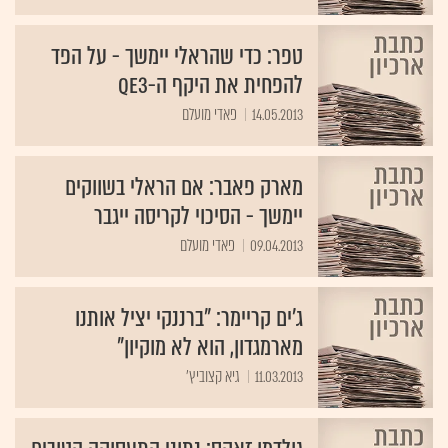
טפר: כדי שהראלי יימשך - על הפד
להפחית את היקף ה-QE3
14.05.2013
פאדי מועלם
מארק פאבר: אם הראלי בשווקים
יימשך - הסיכוי לקריסה ייגבר
09.04.2013
פאדי מועלם
ג'ים קריימר: "ברננקי יציל אותנו
מארמגדון, הוא לא מוקיון"
11.03.2013
גיא קצוביץ'