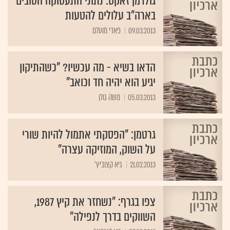
גולדמן זאקס: נתוני התעסוקה הטובים
בארה"ב עלולים להטעות
09.03.2013
פאדי מועלם
הדאו בשיא - מה עכשיו? "כשהתיקון
יגיע הוא יהיה חד וכואב"
05.03.2013
משה גולן
גרטמן: "הפסקתי אתמול להיות שורי
על השוק, המוזיקה עצרה"
21.02.2013
גיא קצוביץ'
צפו בגרף: "נשחזר את קיץ 1987,
השווקים בדרך לנפילה"