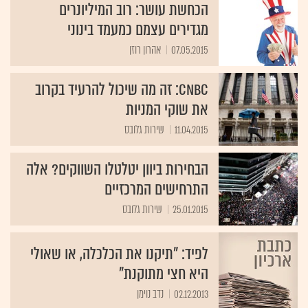
הכחשת עושר: רוב המיליונרים
מגדירים עצמם כמעמד בינוני
07.05.2015
אהרון רוזן
CNBC: זה מה שיכול להרעיד בקרוב
את שוקי המניות
11.04.2015
שירות גלובס
הבחירות ביוון יטלטלו השווקים? אלה
התרחישים המרכזיים
25.01.2015
שירות גלובס
לפיד: "תיקנו את הכלכלה, או שאולי
היא חצי מתוקנת"
02.12.2013
נדב נוימן