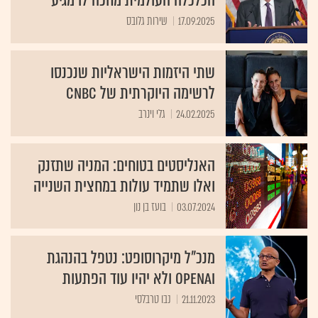
הכלכלה העולמית מחכה לו מגיע
17.09.2025
שירות גלובס
שתי היזמות הישראליות שנכנסו
לרשימה היוקרתית של CNBC
24.02.2025
גלי וינרב
האנליסטים בטוחים: המניה שתזנק
ואלו שתמיד עולות במחצית השנייה
03.07.2024
בועז בן נון
מנכ"ל מיקרוסופט: נטפל בהנהגת
OpenAI ולא יהיו עוד הפתעות
21.11.2023
נבו טרבלסי