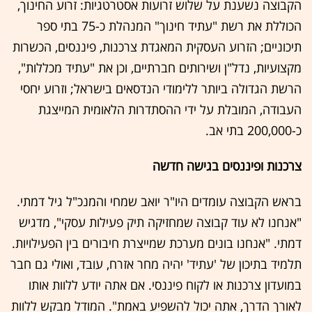
הקבוצה נשענת על שלוש זרועות אסטרטגיות: זרוע החינוך,
הכוללת את רשת "עתיד חינוך" המנהלת כ-75 בתי ספר
תיכוניים; הזרוע העסקית המאגדת צרכנות, פיננסים, הכשרות
מקצועיות, נדל"ן ושירותים חברתיים, וכן את "עתיד מכללות",
הרשת הגדולה ביותר ללימודי הנדסאים בישראל; וזרוע יחסי
העבודה, המובלת על ידי ההסתדרות הלאומית המייצגת
כ-200,000 בתי אב.
צרכנות ופיננסים בגישה חדשה
בראש הקבוצה עומדים היו"ר יואב שמחי והמנכ"ל גיל דמתי.
"אנחנו לא עוד קבוצה שמחזיקה תיק פעילות עסקי", מדגיש
דמתי. "אנחנו בונים מערכת שמייצרת חיבורים בין הפעילויות.
תלמיד בתיכון של 'עתיד' יהיה מחר אזרח, עובד, ואולי גם חבר
במועדון צרכנות או לקוח פיננסי. אם אתה יודע ללוות אותו
לאורך הדרך, אתה יכול להשפיע באמת". המודל מבקש ללוות