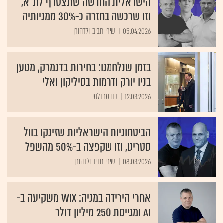
וזו שרכשה בחזרה כ-30% ממניותיה
05.04.2026
שירי חביב-ולדהורן
בזמן שנלחמנו: בחירות בדנמרק, מטען
בניו יורק ודרמות בסיליקון ואלי
12.03.2026
נבו טרבלסי
הביטחוניות הישראליות שזינקו בוול
סטריט, וזו שקפצה ב-50% מהשפל
08.03.2026
שירי חביב ולדהורן
אחרי הירידה במניה: Wix משקיעה ב-
AI ומגייסת 250 מיליון דולר
04.03.2026
שירי חביב-ולדהורן