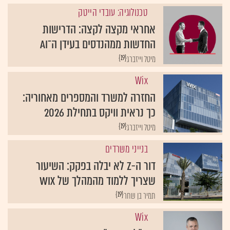
טכנולוגיה: עובדי הייטק
אחראי מקצה לקצה: הדרישות
החדשות ממהנדסים בעידן ה־AI
{19}
מיטל וייזברג
Wix
החזרה למשרד והמספרים מאחוריה:
כך נראית וויקס בתחילת 2026
{19}
מיטל וייזברג
בנייני משרדים
דור ה-Z לא יבלה בפקק: השיעור
שצריך ללמוד מהמהלך של Wix
{19}
תמיר בן שחר
Wix
מנכ"ל וויקס: "מודאג מאוד משוק