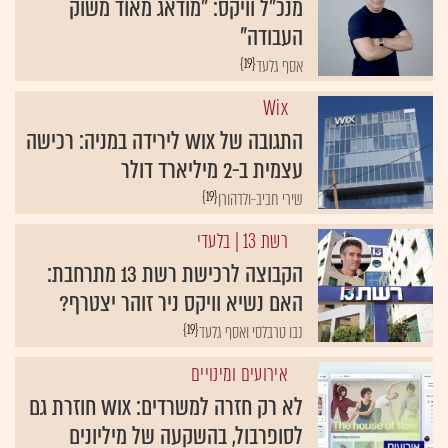
העבודה"
{19}
אסף גלעד
Wix
התגובה של Wix לירידה במניה: רכישה
עצמית ב-2 מיליארד דולר
{19}
שירי חביב-ולדהורן
רשת 13
| בלעדי
הקבוצה לרכישת רשת 13 מתרחבת:
האם נשיא וויקס ניר זוהר יצטרף?
{19}
נבו טרבלסי ואסף גלעד
אירועים ומינויים
לא רק חזרה למשרדים: Wix חוזרת גם
לסופרבול, בהשקעה של מיליונים