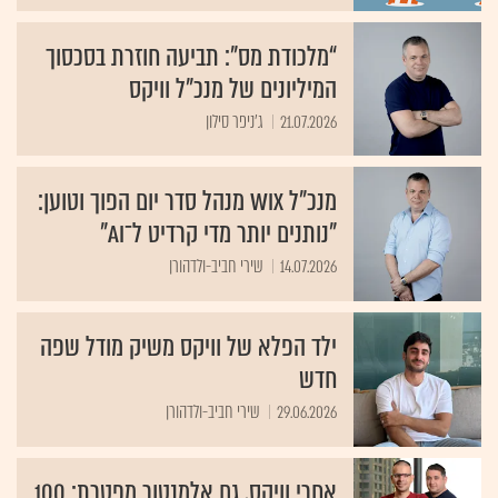
“מלכודת מס”: תביעה חוזרת בסכסוך
המיליונים של מנכ"ל וויקס
21.07.2026
ג'ניפר סילון
מנכ"ל Wix מנהל סדר יום הפוך וטוען:
"נותנים יותר מדי קרדיט ל־AI"
14.07.2026
שירי חביב-ולדהורן
ילד הפלא של וויקס משיק מודל שפה
חדש
29.06.2026
שירי חביב-ולדהורן
אחרי וויקס, גם אלמנטור מפטרת: 100