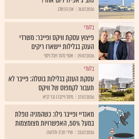
נתב"ג אפילו ליום אחד?
31.07.2026
ארן הרשלג
בלעדי
פיצוץ עסקת וויקס ופייבר: משרדי
הענק בגלילות יישארו ריקים
29.07.2026
אסף גלעד ויובל ניסני
בלעדי
עסקת הענק בגלילות בוטלה: פייבר לא
תעבור לקמפוס של וויקס
27.07.2026
מיטל וייזברג ובר לביא
מאנדיי ופייבר גילו: כשהמניה נופלת
במעל 50%, האפשרויות מצומצמות
23.07.2026
שירי חביב-ולדהורן