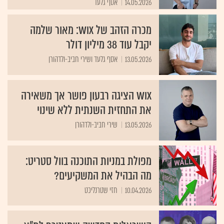
מכרה הזהב של WIX: מאור שלמה
יקבל עוד 38 מיליון דולר
13.05.2026
אסף גלעד ושירי חביב-ולדהורן
Wix הציגה רבעון פושר אך משאירה
את התחזית השנתית ללא שינוי
13.05.2026
שירי חביב-ולדהורן
מפולת במניות התוכנה בוול סטריט:
מה הבהיל את המשקיעים?
10.04.2026
חזי שטרנליכט
הישראלית החדשה שתצטרף לת"א,