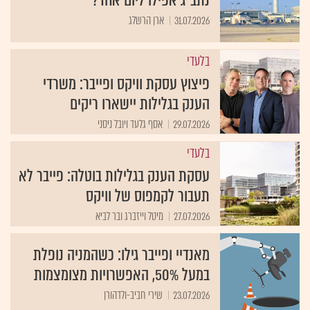
נתב"ג אפילו ליום אחד?
31.07.2026
ארן הרשלג
בלעדי
פיצוץ עסקת וויקס ופייבר: משרדי
הענק בגלילות יישארו ריקים
29.07.2026
אסף גלעד ויובל ניסני
בלעדי
עסקת הענק בגלילות בוטלה: פייבר לא
תעבור לקמפוס של וויקס
27.07.2026
מיטל וייזברג ובר לביא
מאנדיי ופייבר גילו: כשהמניה נופלת
במעל 50%, האפשרויות מצומצמות
23.07.2026
שירי חביב-ולדהורן