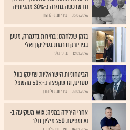
וזו שרכשה בחזרה כ-30% ממניותיה
05.04.2026
שירי חביב-ולדהורן
בזמן שנלחמנו: בחירות בדנמרק, מטען
בניו יורק ודרמות בסיליקון ואלי
12.03.2026
נבו טרבלסי
הביטחוניות הישראליות שזינקו בוול
סטריט, וזו שקפצה ב-50% מהשפל
08.03.2026
שירי חביב ולדהורן
אחרי הירידה במניה: Wix משקיעה ב-
AI ומגייסת 250 מיליון דולר
04.03.2026
שירי חביב-ולדהורן