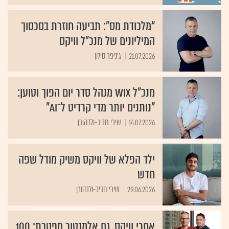
“מלכודת מס”: תביעה חוזרת בסכסוך
המיליונים של מנכ"ל וויקס
21.07.2026
ג'ניפר סילון
מנכ"ל Wix מנהל סדר יום הפוך וטוען:
"נותנים יותר מדי קרדיט ל־AI"
14.07.2026
שירי חביב-ולדהורן
ילד הפלא של וויקס משיק מודל שפה
חדש
29.06.2026
שירי חביב-ולדהורן
אחרי וויקס, גם אלמנטור מפטרת: 100