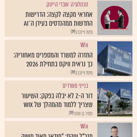
טכנולוגיה: עובדי הייטק
אחראי מקצה לקצה: הדרישות
החדשות ממהנדסים בעידן ה־AI
{19}
מיטל וייזברג
Wix
החזרה למשרד והמספרים מאחוריה:
כך נראית וויקס בתחילת 2026
{19}
מיטל וייזברג
בנייני משרדים
דור ה-Z לא יבלה בפקק: השיעור
שצריך ללמוד מהמהלך של Wix
{19}
תמיר בן שחר
Wix
מנכ"ל וויקס: "מודאג מאוד משוק