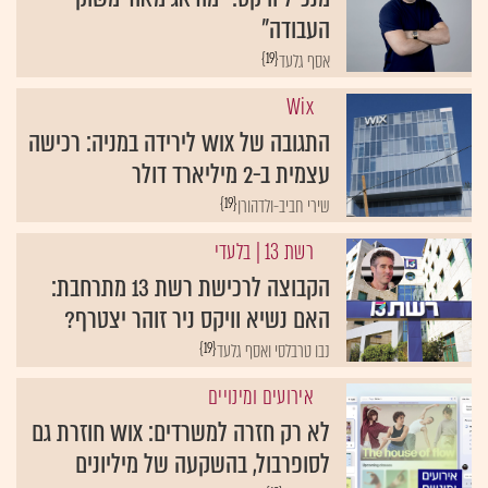
העבודה"
{19}
אסף גלעד
Wix
התגובה של Wix לירידה במניה: רכישה
עצמית ב-2 מיליארד דולר
{19}
שירי חביב-ולדהורן
רשת 13
| בלעדי
הקבוצה לרכישת רשת 13 מתרחבת:
האם נשיא וויקס ניר זוהר יצטרף?
{19}
נבו טרבלסי ואסף גלעד
אירועים ומינויים
לא רק חזרה למשרדים: Wix חוזרת גם
לסופרבול, בהשקעה של מיליונים
{19}
גלית חתן