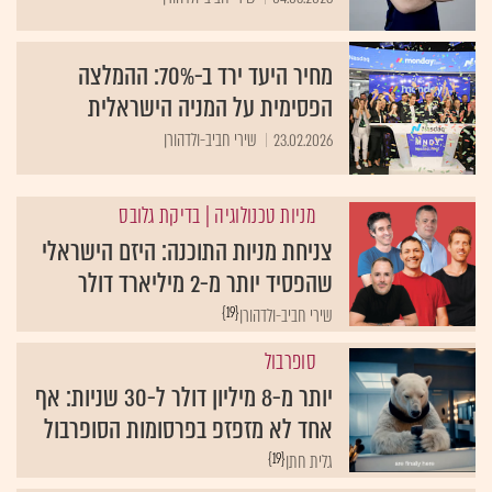
מחיר היעד ירד ב-70%: ההמלצה
הפסימית על המניה הישראלית
23.02.2026
שירי חביב-ולדהורן
מניות טכנולוגיה
| בדיקת גלובס
צניחת מניות התוכנה: היזם הישראלי
שהפסיד יותר מ-2 מיליארד דולר
{19}
שירי חביב-ולדהורן
סופרבול
יותר מ-8 מיליון דולר ל-30 שניות: אף
אחד לא מזפזפ בפרסומות הסופרבול
{19}
גלית חתן