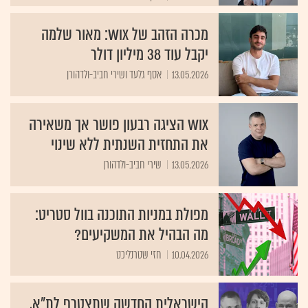
מכרה הזהב של WIX: מאור שלמה
יקבל עוד 38 מיליון דולר
13.05.2026
אסף גלעד ושירי חביב-ולדהורן
Wix הציגה רבעון פושר אך משאירה
את התחזית השנתית ללא שינוי
13.05.2026
שירי חביב-ולדהורן
מפולת במניות התוכנה בוול סטריט:
מה הבהיל את המשקיעים?
10.04.2026
חזי שטרנליכט
הישראלית החדשה שתצטרף לת"א,