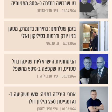
וזו שרכשה בחזרה כ-30% ממניותיה
05.04.2026
שירי חביב-ולדהורן
בזמן שנלחמנו: בחירות בדנמרק, מטען
בניו יורק ודרמות בסיליקון ואלי
12.03.2026
נבו טרבלסי
הביטחוניות הישראליות שזינקו בוול
סטריט, וזו שקפצה ב-50% מהשפל
08.03.2026
שירי חביב ולדהורן
אחרי הירידה במניה: Wix משקיעה ב-
AI ומגייסת 250 מיליון דולר
04.03.2026
שירי חביב-ולדהורן