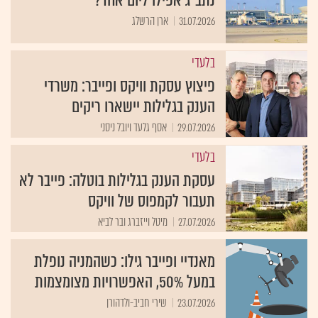
נתב"ג אפילו ליום אחד?
31.07.2026
ארן הרשלג
בלעדי
פיצוץ עסקת וויקס ופייבר: משרדי
הענק בגלילות יישארו ריקים
29.07.2026
אסף גלעד ויובל ניסני
בלעדי
עסקת הענק בגלילות בוטלה: פייבר לא
תעבור לקמפוס של וויקס
27.07.2026
מיטל וייזברג ובר לביא
מאנדיי ופייבר גילו: כשהמניה נופלת
במעל 50%, האפשרויות מצומצמות
23.07.2026
שירי חביב-ולדהורן