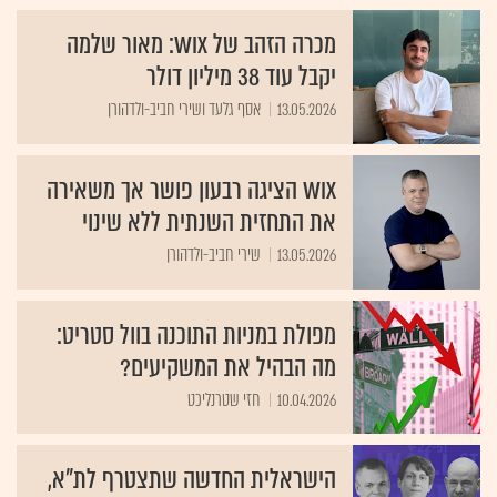
מכרה הזהב של WIX: מאור שלמה
יקבל עוד 38 מיליון דולר
13.05.2026
אסף גלעד ושירי חביב-ולדהורן
Wix הציגה רבעון פושר אך משאירה
את התחזית השנתית ללא שינוי
13.05.2026
שירי חביב-ולדהורן
מפולת במניות התוכנה בוול סטריט:
מה הבהיל את המשקיעים?
10.04.2026
חזי שטרנליכט
הישראלית החדשה שתצטרף לת"א,