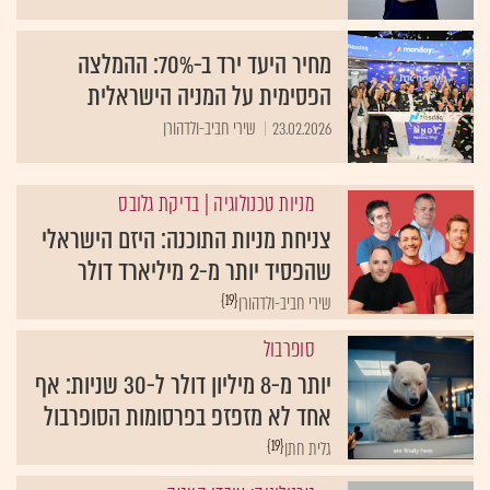
מחיר היעד ירד ב-70%: ההמלצה
הפסימית על המניה הישראלית
23.02.2026
שירי חביב-ולדהורן
מניות טכנולוגיה
| בדיקת גלובס
צניחת מניות התוכנה: היזם הישראלי
שהפסיד יותר מ-2 מיליארד דולר
{19}
שירי חביב-ולדהורן
סופרבול
יותר מ-8 מיליון דולר ל-30 שניות: אף
אחד לא מזפזפ בפרסומות הסופרבול
{19}
גלית חתן