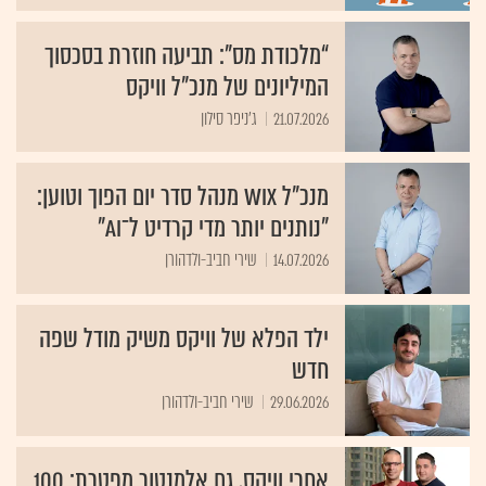
“מלכודת מס”: תביעה חוזרת בסכסוך
המיליונים של מנכ"ל וויקס
21.07.2026
ג'ניפר סילון
מנכ"ל Wix מנהל סדר יום הפוך וטוען:
"נותנים יותר מדי קרדיט ל־AI"
14.07.2026
שירי חביב-ולדהורן
ילד הפלא של וויקס משיק מודל שפה
חדש
29.06.2026
שירי חביב-ולדהורן
אחרי וויקס, גם אלמנטור מפטרת: 100