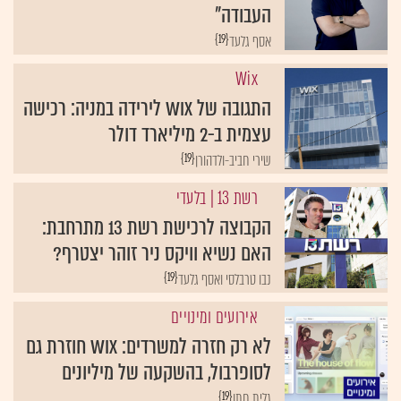
העבודה"
{19}
אסף גלעד
Wix
התגובה של Wix לירידה במניה: רכישה
עצמית ב-2 מיליארד דולר
{19}
שירי חביב-ולדהורן
רשת 13
| בלעדי
הקבוצה לרכישת רשת 13 מתרחבת:
האם נשיא וויקס ניר זוהר יצטרף?
{19}
נבו טרבלסי ואסף גלעד
אירועים ומינויים
לא רק חזרה למשרדים: Wix חוזרת גם
לסופרבול, בהשקעה של מיליונים
{19}
גלית חתן