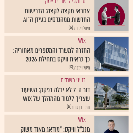
טכנולוגיה: עובדי הייטק
אחראי מקצה לקצה: הדרישות
החדשות ממהנדסים בעידן ה־AI
{19}
מיטל וייזברג
Wix
החזרה למשרד והמספרים מאחוריה:
כך נראית וויקס בתחילת 2026
{19}
מיטל וייזברג
בנייני משרדים
דור ה-Z לא יבלה בפקק: השיעור
שצריך ללמוד מהמהלך של Wix
{19}
תמיר בן שחר
Wix
מנכ"ל וויקס: "מודאג מאוד משוק