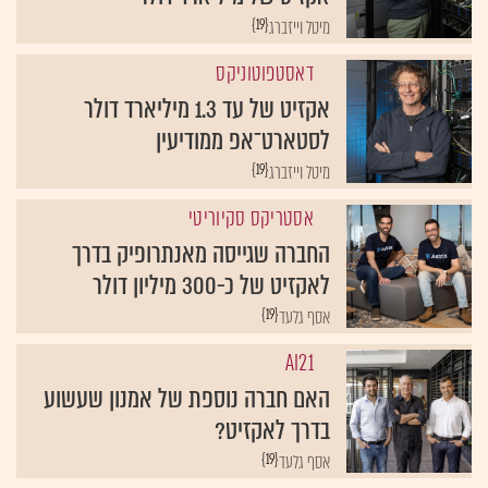
{19}
מיטל וייזברג
דאסטפוטוניקס
אקזיט של עד 1.3 מיליארד דולר
לסטארט־אפ ממודיעין
{19}
מיטל וייזברג
אסטריקס סקיוריטי
החברה שגייסה מאנתרופיק בדרך
לאקזיט של כ-300 מיליון דולר
{19}
אסף גלעד
AI21
האם חברה נוספת של אמנון שעשוע
בדרך לאקזיט?
{19}
אסף גלעד