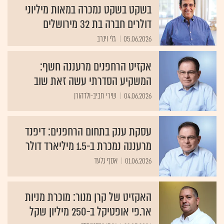
בשקט בשקט נמכרה במאות מיליוני
דולרים חברה בת 32 מירושלים
05.06.2026
גלי וינרב
אקזיט הרחפנים מרעננה חשף:
המשקיע הסדרתי עשה זאת שוב
04.06.2026
שירי חביב-ולדהורן
עסקת ענק בתחום הרחפנים: דיפנד
מרעננה נמכרת ב-1.5 מיליארד דולר
01.06.2026
אסף גלעד
האקזיט של קרן מנור: מוכרת מניות
אר.פי אופטיקל ב-250 מיליון שקל