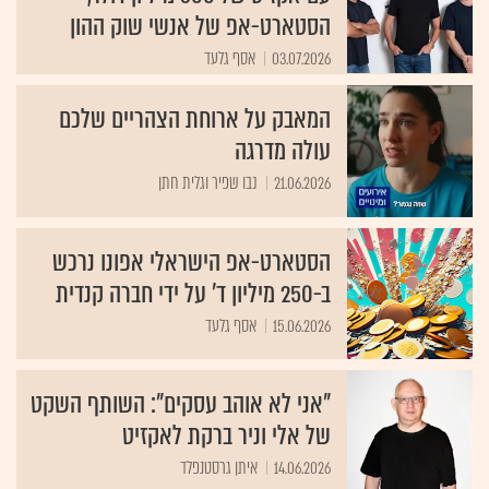
הסטארט-אפ של אנשי שוק ההון
03.07.2026
אסף גלעד
המאבק על ארוחת הצהריים שלכם
עולה מדרגה
21.06.2026
נבו שפיר וגלית חתן
הסטארט-אפ הישראלי אפונו נרכש
ב-250 מיליון ד' על ידי חברה קנדית
15.06.2026
אסף גלעד
"אני לא אוהב עסקים": השותף השקט
של אלי וניר ברקת לאקזיט
14.06.2026
איתן גרסטנפלד