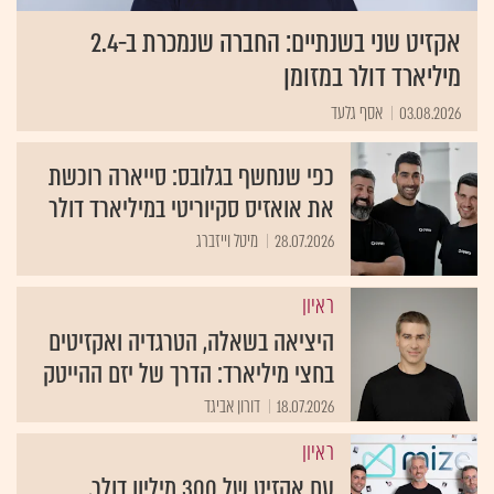
אקזיט שני בשנתיים: החברה שנמכרת ב-2.4
מיליארד דולר במזומן
03.08.2026
אסף גלעד
כפי שנחשף בגלובס: סייארה רוכשת
את אואזיס סקיוריטי במיליארד דולר
28.07.2026
מיטל וייזברג
ראיון
היציאה בשאלה, הטרגדיה ואקזיטים
בחצי מיליארד: הדרך של יזם ההייטק
18.07.2026
דורון אביגד
ראיון
עם אקזיט של 300 מיליון דולר,