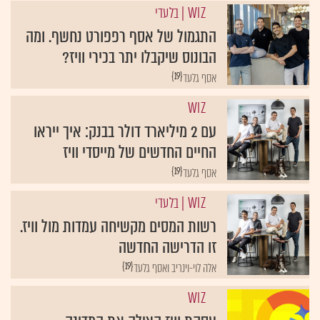
WIZ
| בלעדי
התגמול של אסף רפפורט נחשף. ומה
הבונוס שיקבלו יתר בכירי וויז?
{19}
אסף גלעד
WIZ
עם 2 מיליארד דולר בבנק: איך ייראו
החיים החדשים של מייסדי וויז
{19}
אסף גלעד
WIZ
| בלעדי
רשות המסים מקשיחה עמדות מול וויז.
זו הדרישה החדשה
{19}
אלה לוי-וינריב ואסף גלעד
WIZ