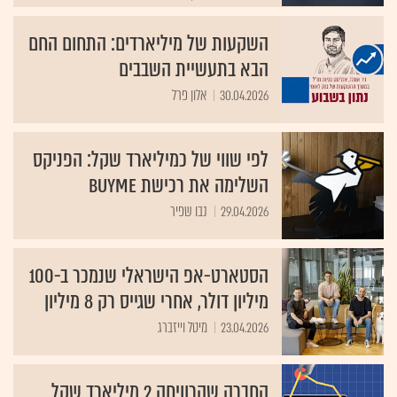
השקעות של מיליארדים: התחום החם
הבא בתעשיית השבבים
30.04.2026
אלון פרל
לפי שווי של כמיליארד שקל: הפניקס
השלימה את רכישת BUYME
29.04.2026
נבו שפיר
הסטארט-אפ הישראלי שנמכר ב-100
מיליון דולר, אחרי שגייס רק 8 מיליון
23.04.2026
מיטל וייזברג
החברה שהרוויחה 2 מיליארד שקל