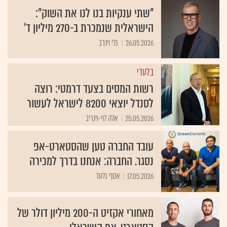
"שתי ענקיות בנו לנו את השוק":
הישראלית שנמכרת ב-270 מיליון ד'
26.05.2026
גלי וינרב
בלעדי
רשות המסים בצעד דרמטי: רוצה
לסנדל יוצאי 8200 לישראל לעשור
25.05.2026
אלה לוי-וינריב
עובד החברה טען שהסטארט-אפ
נסגר. החברה: אנחנו בדרך למכירה
17.05.2026
אסף גלעד
מאחורי אקזיט ה-200 מיליון דולר של