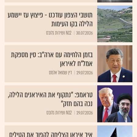
תושבי הצפון עודכנו - פיצוץ עז יישמע
הלילה בקו העימות
30.07.2026
N12 ושירות גלובס
בזמן הלחימה עם ארה"ב: סין מספקת
אמל"ח לאיראן
29.07.2026
דין שמואל אלמס
טראמפ: "נתקוף את האיראנים הלילה,
נכה בהם חזק"
29.07.2026
N12 ושירות גלובס
איך איראן הצליחה להפוך את הטילים