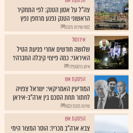
הפסקת אש
צה"ל על אסון הטנק: לפי התחקיר
הראשוני הטנק נפגע מרחפן נפץ
{19}
N12 ושירות גלובס
אירוסול
שלושה חודשים אחרי פגיעת הטיל
האיראני: כמה פיצוי קיבלה החברה?
{19}
איתן גרסטנפלד
הפסקת אש
המודיעין האמריקאי: ישראל צפויה
לחתור תחת הסכם בין ארה"ב-איראן
{19}
שירות גלובס וN12
הפסקת אש
צבא ארה"ב מכריז: הוסר המצור הימי