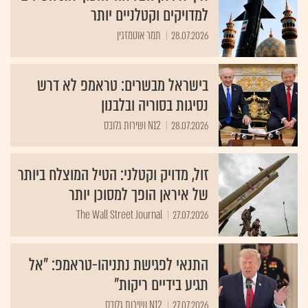
למדויקים וקטלניים יותר
28.07.2026
תמר אוטמזגין
בישראל מבשרים: טראמפ לא דרש
נסיגות בסוריה ובלבנון
28.07.2026
N12 ושירות גלובס
זול, מדויק וקטלני: הטיל המוצלח ביותר
של איראן הופך למסוכן יותר
The Wall Street Journal
27.07.2026
התנאי לפגישת נתניהו-טראמפ: "אל
תגיע בידיים ריקות"
27.07.2026
N12 ושירות גלובס