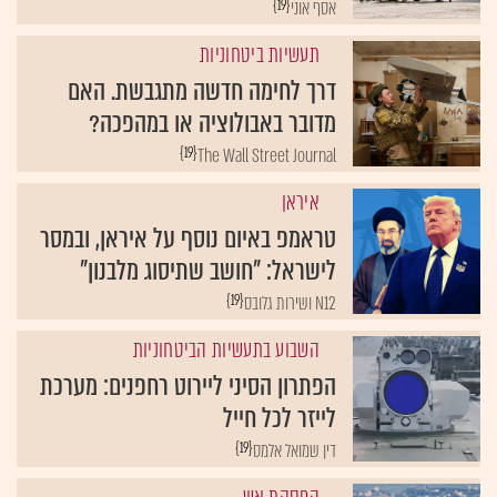
{19}
אסף אוני
תעשיות ביטחוניות
דרך לחימה חדשה מתגבשת. האם
מדובר באבולוציה או במהפכה?
{19}
The Wall Street Journal
איראן
טראמפ באיום נוסף על איראן, ובמסר
לישראל: "חושב שתיסוג מלבנון"
{19}
N12 ושירות גלובס
השבוע בתעשיות הביטחוניות
הפתרון הסיני ליירוט רחפנים: מערכת
לייזר לכל חייל
{19}
דין שמואל אלמס