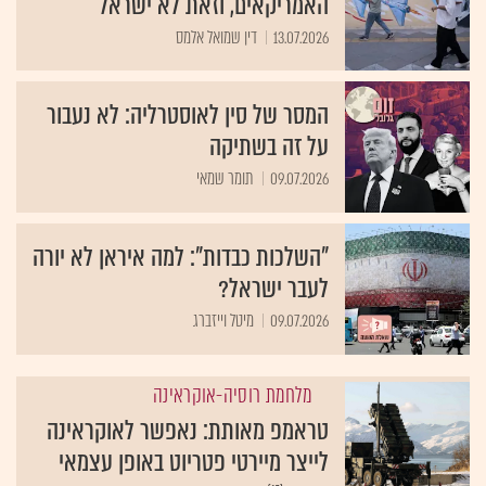
האמריקאים, וזאת לא ישראל
13.07.2026
דין שמואל אלמס
המסר של סין לאוסטרליה: לא נעבור
על זה בשתיקה
09.07.2026
תומר שמאי
"השלכות כבדות": למה איראן לא יורה
לעבר ישראל?
09.07.2026
מיטל וייזברג
מלחמת רוסיה-אוקראינה
טראמפ מאותת: נאפשר לאוקראינה
לייצר מיירטי פטריוט באופן עצמאי