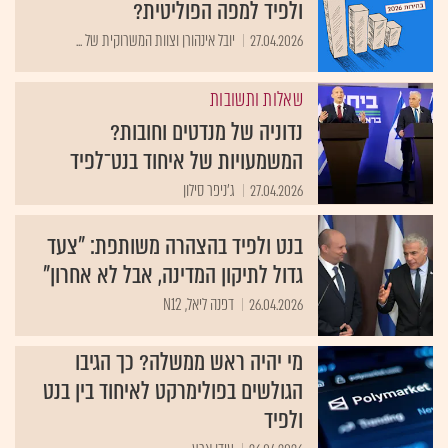
ולפיד למפה הפוליטית?
27.04.2026
יובל אינהורן וצוות המשרוקית של ...
שאלות ותשובות
נדוניה של מנדטים וחובות?
המשמעויות של איחוד בנט־לפיד
27.04.2026
ג'ניפר סילון
בנט ולפיד בהצהרה משותפת: "צעד
גדול לתיקון המדינה, אבל לא אחרון"
26.04.2026
דפנה ליאל, N12
מי יהיה ראש ממשלה? כך הגיבו
הגולשים בפולימרקט לאיחוד בין בנט
ולפיד