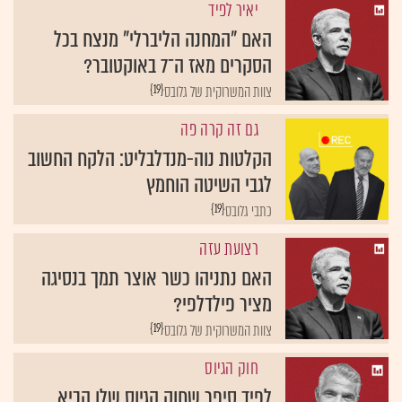
יאיר לפיד
האם "המחנה הליברלי" מנצח בכל
הסקרים מאז ה־7 באוקטובר?
{19}
צוות המשרוקית של גלובס
גם זה קרה פה
הקלטות נוה-מנדלבליט: הלקח החשוב
לגבי השיטה הוחמץ
{19}
כתבי גלובס
רצועת עזה
האם נתניהו כשר אוצר תמך בנסיגה
מציר פילדלפי?
{19}
צוות המשרוקית של גלובס
חוק הגיוס
לפיד סיפר שחוק הגיוס שלו הביא