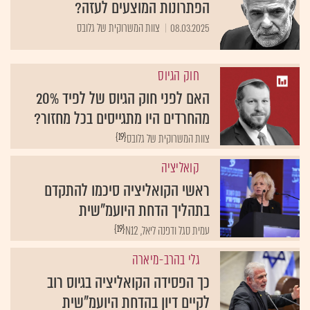
הפתרונות המוצעים לעזה?
08.03.2025
צוות המשרוקית של גלובס
חוק הגיוס
האם לפני חוק הגיוס של לפיד 20%
מהחרדים היו מתגייסים בכל מחזור?
{19}
צוות המשרוקית של גלובס
קואליציה
ראשי הקואליציה סיכמו להתקדם
בתהליך הדחת היועמ"שית
{19}
עמית סגל ודפנה ליאל, N12
גלי בהרב-מיארה
כך הפסידה הקואליציה בגיוס רוב
לקיים דיון בהדחת היועמ"שית