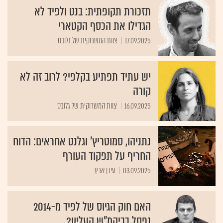
תזכורת תקופתית: בנט ולפיד לא
הגדילו את הכסף הקטארי
17.09.2025
צוות המשרוקית של גלובס
יש עתיד תפתיע בקלפי? לרוב זה לא
קורה
16.09.2025
צוות המשרוקית של גלובס
נתניהו, סמוטריץ' וגלנט אחראים: הדוח
החריף על תפקוד העורף
03.09.2025
עידן ארץ
האם חוק הגיוס של לפיד מ-2014
נפסל בביהמ"ש העליון?