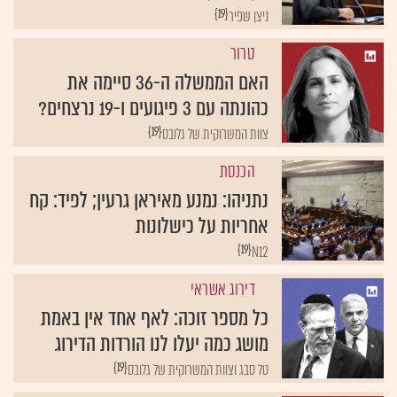
{19}
ניצן שפיר
טרור
האם הממשלה ה-36 סיימה את
כהונתה עם 3 פיגועים ו-19 נרצחים?
{19}
צוות המשרוקית של גלובס
הכנסת
נתניהו: נמנע מאיראן גרעין; לפיד: קח
אחריות על כישלונות
{19}
N12
דירוג אשראי
כל מספר זוכה: לאף אחד אין באמת
מושג כמה יעלו לנו הורדות הדירוג
{19}
טל סבג וצוות המשרוקית של גלובס