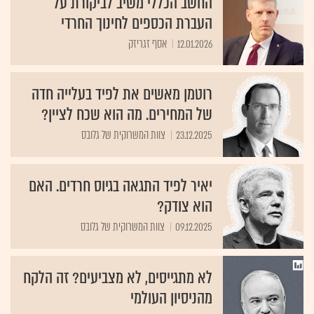
החשב הכללי משיב לביקורת על
העברת הכספים לחינוך החרדי
12.01.2026
אסף זגריזק
רוטמן מאשים את לפיד בעלייה חדה
של המחירים. מה הוא שכח לציין?
23.12.2025
צוות המשרוקית של גלובס
יאיר לפיד התגאה בגיוס חרדים. האם
הוא צודק?
09.12.2025
צוות המשרוקית של גלובס
לא מתגייסים, לא מצביעים? זה הלקח
מהניסיון העולמי