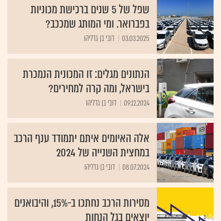
שפל של 5 שנים ברכישת מכוניות
בפברואר. ומי המותג שמככב?
03.03.2025
דובי בן גדליהו
הנתונים מגלים: זו המכונית הנמכרת
בישראל, ומה קרה למחירים?
09.12.2024
דובי בן גדליהו
אלה האיומים איתם יתמודד ענף הרכב
במחצית השנייה של 2024
08.07.2024
דובי בן גדליהו
מסירות הרכב נחתכו ב-15%, והיבואנים
יוצאים בגל הנחות