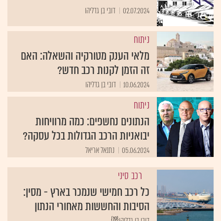
02.07.2024
דובי בן גדליהו
ניתוח
מלאי הענק מטורקיה והשאלה: האם
זה הזמן לקנות רכב חדש?
10.06.2024
דובי בן גדליהו
ניתוח
הנתונים נחשפים: כמה מרוויחות
יבואניות הרכב הגדולות בכל עסקה?
05.06.2024
נתנאל אריאל
רכב סיני
כל רכב חמישי שנמכר בארץ - מסין:
הסיבות והחששות מאחורי הנתון
{19}
דובי בן גדליהו