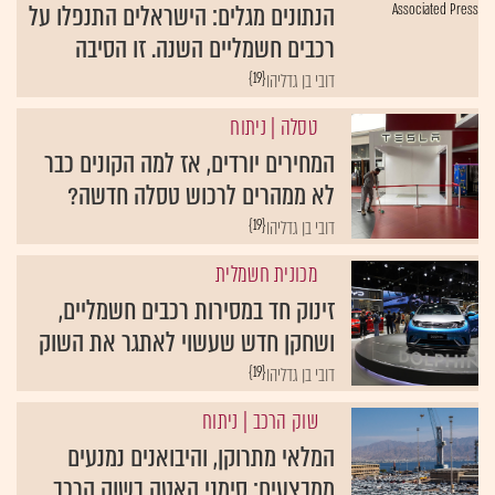
הנתונים מגלים: הישראלים התנפלו על
רכבים חשמליים השנה. זו הסיבה
{19}
דובי בן גדליהו
טסלה
| ניתוח
המחירים יורדים, אז למה הקונים כבר
לא ממהרים לרכוש טסלה חדשה?
{19}
דובי בן גדליהו
מכונית חשמלית
זינוק חד במסירות רכבים חשמליים,
ושחקן חדש שעשוי לאתגר את השוק
{19}
דובי בן גדליהו
שוק הרכב
| ניתוח
המלאי מתרוקן, והיבואנים נמנעים
ממבצעים: סימני האטה בשוק הרכב