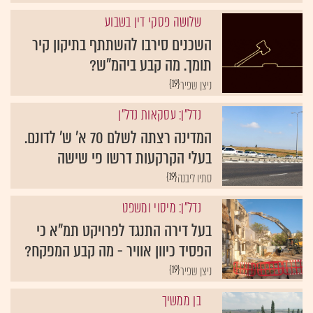
שלושה פסקי דין בשבוע
השכנים סירבו להשתתף בתיקון קיר
תומך. מה קבע ביהמ"ש?
{19}
ניצן שפיר
נדל"ן: עסקאות נדל"ן
המדינה רצתה לשלם 70 א' ש' לדונם.
בעלי הקרקעות דרשו פי שישה
{19}
סתיו ליבנה
נדל"ן: מיסוי ומשפט
בעל דירה התנגד לפרויקט תמ"א כי
הפסיד כיוון אוויר - מה קבע המפקח?
{19}
ניצן שפיר
בן ממשיך