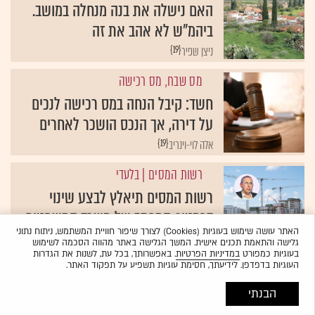
האם נישלה את בנה מנחלה במושב.
ביהמ"ש לא אהב את זה
{19}
ניצן שפיר
מס שבח, מס רכישה
חשד: קיבל הנחה במס רכישה לנכים
על דירה, אך הנכס הושכר לאחרים
{19}
אלה לוי-וינריב
רשות המסים
| בלעדי
רשות המסים תיאלץ לבצע שינוי
דרמטי? המכתב של משרד המשפטים
האתר עושה שימוש בעוגיות (Cookies) לצורך שיפור חוויית המשתמש, ניתוח נתוני
{19}
אריק מירובסקי
גלישה והתאמת תכנים אישית. המשך הגלישה באתר מהווה הסכמה לשימוש
בעוגיות כמפורט
במדיניות הפרטיות
. באפשרותך, בכל עת, לשנות את הגדרות
העוגיות בדפדפן. לידיעתך, חסימת עוגיות תשפיע על תפקוד האתר.
הבנתי