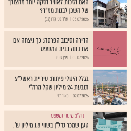
האם הזכות לאוויר חזקה יותר מהצורך
של השכן לבנות ממ"ד?
05.07.2026
עו"ד בטי קדן (לב)
הדירה וסיבוב הפרסה: כך ניצחה אם
את בתה בבית המשפט
05.07.2026
ניצן שפיר
בגלל היטלי פיתוח: עיריית ראשל"צ
תובעת 24 מיליון שקל מרמ"י
02.07.2026
מאיה לוין
נדל"ן: מיסוי ומשפט
טען שמכר נדל"ן בשווי 1.8 מיליון ש',