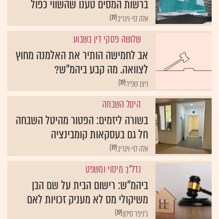
ברשות המסים טענו שהשווי כפול
{19}
אלה לוי-וינריב
שלושה פסקי דין בשבוע
אב לחמישה הותיר את האלמנה מחוץ
לצוואה. מה קבע ביהמ"ש?
{19}
ניצן שפיר
היטל השבחה
בשורה ליזמים: הפטור מהיטל השבחה
חל גם בעסקאות קומבינציה
{19}
אלה לוי-וינריב
נדל"ן: מיסוי ומשפט
ביהמ”ש: רישום הבית על שם הבן
משיקולי מס לא מעניק זכויות לאם
{19}
ג'ניפר סילון