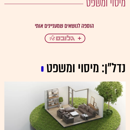
מיסוי ומשפט
נדל"ן: מיסוי ומשפט