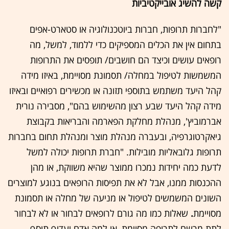
קשה להשיג אובייקטיביות
"לחברות תרופות, חברות ביוטכנולוגיה או סטארט-אפים
בתחום אין את הכלים המספיקים כדי ללמוד, למשל, מה
רופאים עושים וכיצד הם חושבים/ תופסים את התרופות
המשמשות לטיפול במחלה/ תסמונת מסויימת, באיזו מידה
קהל היעד משתמש בתוספי תזונה או מכשירים רפואיים ובאיזו
מידה קהל היעד שבע רצון מהשימוש בהם", מסבירה נורית
אברמוביץ', מנהלת מחלקת הפארמה והבריאות בקבוצת
גיאקרטוגרפיה, ובעברה מנהלת מוצר ומנהלת תחום בחברות
תרופות גלובאליות מובילות. "חברת תרופות יכולה למשל
לדעת כמה יחידות נמכרו ממוצר שהיא משווקת, או מהן
ההכנסות ממנו, אבל לא את תפיסות הרופאים בנוגע למוצרים
השונים המשמשים לטיפול או מניעה של מחלה או תסמונת
מסויימת
.
שאלות כמו מה גורם לרופאים לבחור או לא לבחור
לתת מרשם לתרופה מסוימת, או למה אדם יעדיף תוסף