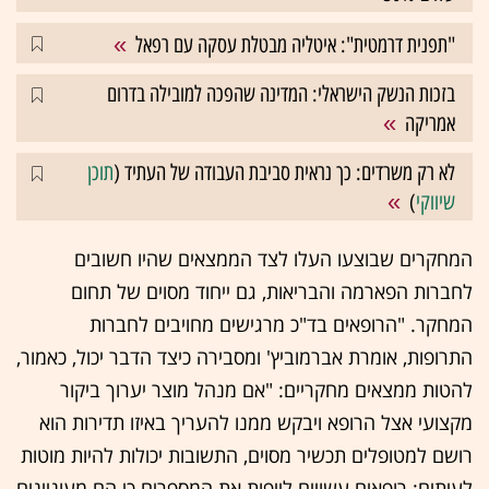
"תפנית דרמטית": איטליה מבטלת עסקה עם רפאל
בזכות הנשק הישראלי: המדינה שהפכה למובילה בדרום
אמריקה
לא רק משרדים: כך נראית סביבת העבודה של העתיד (
תוכן
שיווקי
)
המחקרים שבוצעו העלו לצד הממצאים שהיו חשובים
לחברות הפארמה והבריאות, גם ייחוד מסוים של תחום
המחקר. "הרופאים בד"כ מרגישים מחויבים לחברות
התרופות, אומרת אברמוביץ' ומסבירה כיצד הדבר יכול, כאמור,
להטות ממצאים מחקריים: "אם מנהל מוצר יערוך ביקור
מקצועי אצל הרופא ויבקש ממנו להעריך באיזו תדירות הוא
רושם למטופלים תכשיר מסוים, התשובות יכולות להיות מוטות
לעיתים; רופאים עשויים לייפות את המספרים כי הם מעוניינים