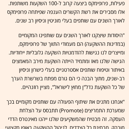
פעילות, פרופימקס ביצעה קרוב ל-100 השקעות משותפות.
אלו מסבירים את רשת הקשרים הענפה שפיתחה פרופימקס
לאורך השנים עם שותפים בעלי מוניטין וניסיון רב שנים.
"היסודות שיצקנו לאורך השנים עם שותפינו המקומיים
(במדינות ההשקעה) הם מעמודי התווך של פרופימקס,
ומייצרים לנו נגישות להזדמנויות השקעה גלובליות ייחודיות.
הגישה שלנו מאז ומתמיד הייתה השקעת מירב המאמצים
באיתור וטיפוח שותפים אסטרטגיים בעלי כישרון וניסיון
רב-שנים, מתוך הבנה כי הם גורם מפתח בשרשרת הערך
של כל השקעת נדל"ן מחוץ לישראל", מציין רוזנהיים.
"אנחנו מתנים את שיתוף הפעולה עם שותפים מקומיים בכך
שמערכת התמריצים (Promote) תתבסס על הצלחת
העסקה. זה מבטיח שהמשקיעים שלנו ייהנו מאינטרס הדדי
מובהק, מבחינת כל הצדדים, לניהול ההשקעה באופן מקצועי