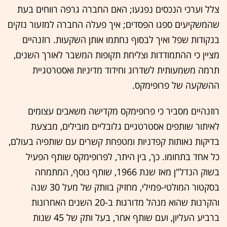
צלל וערכי הנכסים נפגעו; האם החברה גרפה רווחים בעת
שהמשקיעים ספגו הפסדים; איך פעלה החברה למזעור נזקים
בנקודות שפל ואיך לבסוף נחתמו אותן השקעות. רוזנהיים
מציין כי ההתמודדות וצליחת תקופות המשבר לאורך השנים,
תרמה משמעותית לשדרוג וחידוד מדיניות ואסטרטגיית
ההשקעה של פרופימקס.
רוזנהיים מסביר כי פרופימקס מקדישה משאבים עצומים
לאיתור שותפים אסטרטגיים גלובליים מובילים, מבצעת
בדיקות נאותות קפדניות ומטפחת קשרים עם שותפיה בעולם,
כל אחד בתחומו. כך, בין היתר, לפרופימקס שותף הפעיל
בשוק הנדל"ן מאז שנת 1966, שותף נוסף, המתמחה
בסקטור המולטי-פמילי, מחזיק בוותק של מעל 30 שנה
והקרנות שהוא מנהל מדורגות ב-20 השנים האחרונות
ברביע העליון, ועם שותף אחר, בעל ותק של 45 שנות