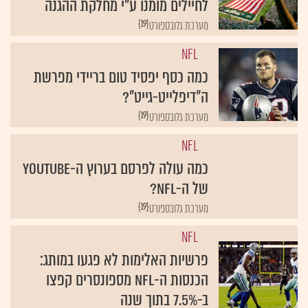
לחיילים מומנו ע"י מחלקת ההגנה
{19}
מערכת גלובספורט
NFL
כמה כסף יפסיד טום בריידי מפרשת
ה"דיפלייט-גייט"?
{19}
מערכת גלובספורט
NFL
כמה עולה לפרסם בערוץ ה-YouTube
של ה-NFL?
{19}
מערכת גלובספורט
NFL
פרשיות האלימות לא פגעו במותג:
הכנסות ה-NFL מספונסרים קפצו
ב-7.5% בתוך שנה