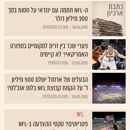
ה-NFL חתמה עם יונדאי על חסות בסך
200 מיליון דולר
30.06.2015
מערכת גלובספורט
פערי שכר בין זרים למקומיים בספורט
האמריקאי? לא קיימים
02.06.2015
שרון בורנשטיין
הבעלים של ארסנל ישלם 500 מיליון
ד' על הקמת קבוצת NFL בלוס אנג'לס?
28.05.2015
מערכת גלובספורט
NFL
פטריוטים? טקסי ההצדעה ב-NFL