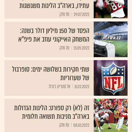
עתידו, בארה"ב הליגות משגשגות
29.07.2022
טל וולק
הפסד של 150 מיליון דולר בשנה:
המשחק האייקוני עוזב את פיפ"א
21.05.2022
טל וולק
שתי חקירות בשלושה ימים: סופרבול
של שערוריות
11.02.2022
וול סטריט ג'ורנל
זה (לא) רק ספורט: הליגות הגדולות
בארה”ב מניבות תשואה חלומית
08.01.2022
טל וולק