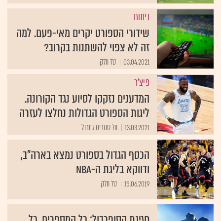
ניתוח
שידורי הספורט יקרים מאי-פעם. למה
זה לא צפוי להשתנות בקרוב?
03.04.2021
טל וולק
פיצ'ר
המדענים נזקקו לסיוע נגד הקורונה.
ליגות הספורט הגדולות נחלצו לעזרה
13.03.2021
וול סטריט ג'ורנל
הכסף הגדול בספורט נמצא בארה"ב,
ודווקא בליגת ה-NBA
15.06.2019
טל וולק
חגיגת הסופרבול: כל המספרים, כל