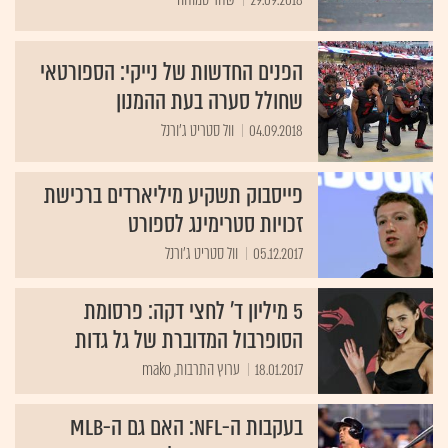
הפנים החדשות של נייקי: הספורטאי
שחולל סערה בעת ההמנון
04.09.2018
וול סטריט ג'ורנל
פייסבוק תשקיע מיליארדים ברכישת
זכויות סטרימינג לספורט
05.12.2017
וול סטריט ג'ורנל
5 מיליון ד' לחצי דקה: פרסומת
הסופרבול המדוברת של גל גדות
18.01.2017
ערוץ התרבות, mako
בעקבות ה-NFL: האם גם ה-MLB