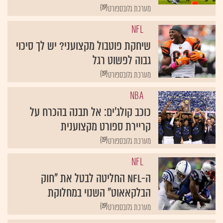
{19}
מערכת גלובספורט
NFL
שיחקת פוטבול מקצועני? יש לך סיכוי
גבוה לפשוט רגל
{19}
מערכת גלובספורט
NBA
כוכב קולג'ים: אל תבנה בהכרח על
קריירת ספורט מקצוענית
{19}
מערכת גלובספורט
NFL
ה-NFL החליטה לבטל את "חוק
הבלקאאוט" השנוי במחלוקת
{19}
מערכת גלובספורט