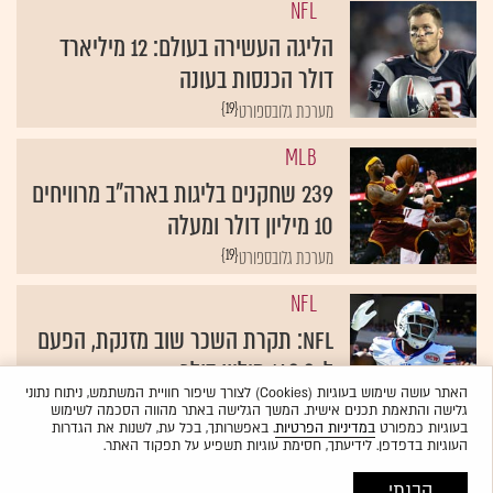
NFL
הליגה העשירה בעולם: 12 מיליארד
דולר הכנסות בעונה
{19}
מערכת גלובספורט
MLB
239 שחקנים בליגות בארה"ב מרוויחים
10 מיליון דולר ומעלה
{19}
מערכת גלובספורט
NFL
NFL: תקרת השכר שוב מזנקת, הפעם
ל-143.3 מיליון דולר
האתר עושה שימוש בעוגיות (Cookies) לצורך שיפור חוויית המשתמש, ניתוח נתוני
{19}
טל וולק
גלישה והתאמת תכנים אישית. המשך הגלישה באתר מהווה הסכמה לשימוש
בעוגיות כמפורט
במדיניות הפרטיות
. באפשרותך, בכל עת, לשנות את הגדרות
העוגיות בדפדפן. לידיעתך, חסימת עוגיות תשפיע על תפקוד האתר.
הבנתי