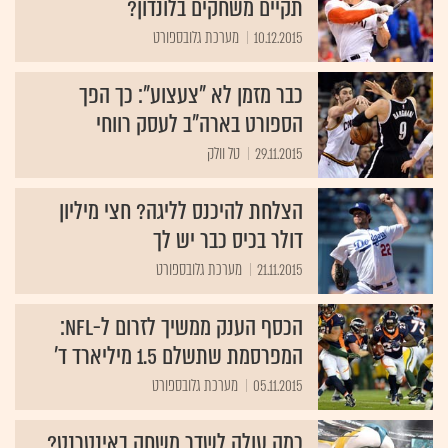
תקיים משחקים בלונדון?
10.12.2015
מערכת גלובספורט
כבר מזמן לא "צעצוע": כך הפך
הספורט בארה"ב לעסק רווחי
29.11.2015
טל וולק
הצלחת להיכנס לליגה? חצי מיליון
דולר בכיס כבר יש לך
21.11.2015
מערכת גלובספורט
הכסף הענק ממשיך לזרום ל-NFL:
המפרסמת שתשלם 1.5 מיליארד ד'
05.11.2015
מערכת גלובספורט
כמה עולה לשדר משחק באינטרנט?