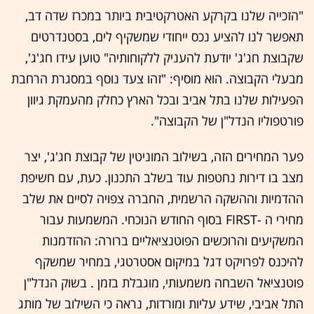
"הזכייה שלנו בקרקע האטרקטיבית ביותר במכרז שדה דב,
תאפשר לנו להציע נכס ייחודי שמשקיף לים, בסטנדרטים
שקבוצת חג'ג' יודעת להעניק ללקוחותיה" טוען עידו חג'ג',
מבעלי הקבוצה. הוא מוסיף: "זהו צעד נוסף במסגרת הרחבת
הפעילות שלנו בתל אביב ובכל הארץ כחלק מהעמקת גיוון
פורטפוליו הנדל"ן של הקבוצה".
פער המחירים הזה, בשילוב המוניטין של קבוצת חג'ג', יצר
מצב בו דירות נחטפות עוד בשלב התכנון. כעת, עם חשיפת
ההדמיות וההשקה הרשמית, החברה צפויה לסיים את שלב
מחירי ה -FIRST בסוף החודש הנוכחי. המשמעות עבור
המשקיעים והרוכשים הפוטנציאליים ברורה: ההזדמנות
להיכנס לפרויקט דגל במיקום אסטרטגי, במחיר שמשקף
פוטנציאל השבחה משמעותי, מוגבלת בזמן . בשוק הנדל"ן
התל אביבי, שידע עליות ומורדות, נראה כי השילוב של מותג