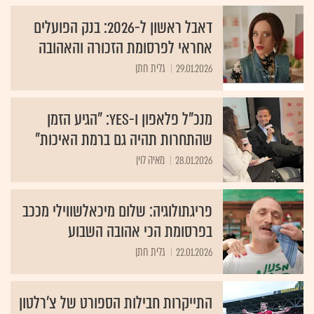
דאבל ראשון ל-2026: בנק הפועלים
אחראי לפרסומת הזכורה והאהובה
29.01.2026
גלית חתן
מנכ"ל פלאפון ו-yes: "הגיע הזמן
שהתחרות תהיה גם ברמת האיכות"
28.01.2026
מאיה לוין
פריגתולוגיה: שלום מיכאלשווילי מככב
בפרסומת הכי אהובה השבוע
22.01.2026
גלית חתן
התייקרות חבילות הספורט של צ'רלטון