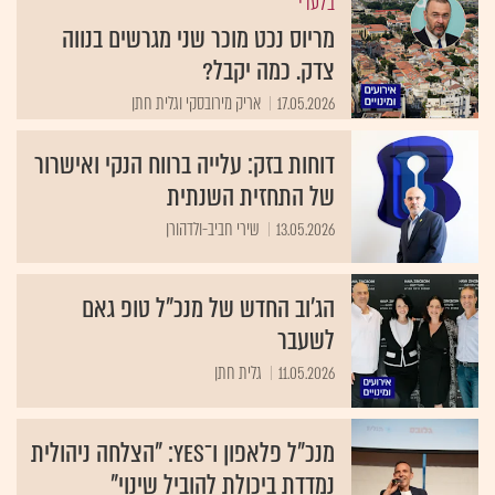
בלעדי
מריוס נכט מוכר שני מגרשים בנווה
צדק. כמה יקבל?
17.05.2026
אריק מירובסקי וגלית חתן
דוחות בזק: עלייה ברווח הנקי ואישרור
של התחזית השנתית
13.05.2026
שירי חביב-ולדהורן
הג'וב החדש של מנכ"ל טופ גאם
לשעבר
11.05.2026
גלית חתן
מנכ"ל פלאפון ו־yes: "הצלחה ניהולית
נמדדת ביכולת להוביל שינוי"