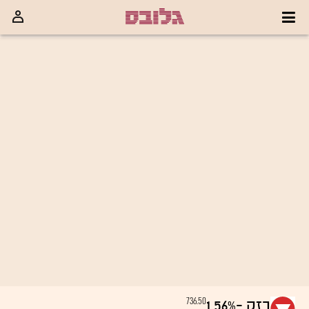
736.50
בזק
-1.56%