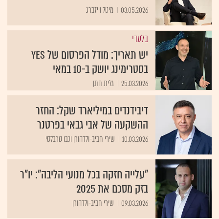
03.05.2026
מיטל וייזברג
בלעדי
יש תאריך: מודל הפרסום של yes
בסטרימינג יושק ב-10 במאי
25.03.2026
גלית חתן
דיבידנדים במיליארד שקל: החזר
ההשקעה של אבי גבאי בפרטנר
10.03.2026
שירי חביב-ולדהורן ונבו טרבלסי
"עלייה חזקה בכל מנועי הליבה": יו"ר
בזק מסכם את 2025
09.03.2026
שירי חביב-ולדהורן