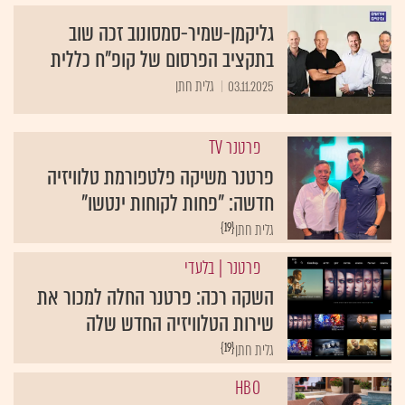
גליקמן-שמיר-סמסונוב זכה שוב
בתקציב הפרסום של קופ"ח כללית
03.11.2025
גלית חתן
פרטנר TV
פרטנר משיקה פלטפורמת טלוויזיה
חדשה: "פחות לקוחות ינטשו"
{19}
גלית חתן
פרטנר
| בלעדי
השקה רכה: פרטנר החלה למכור את
שירות הטלוויזיה החדש שלה
{19}
גלית חתן
HBO