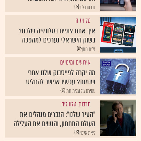
{19}
נבו טרבלסי
טלוויזיה
איך אתם צופים בטלוויזיה שלכם?
בשוק הישראלי נערכים למהפכה
{19}
גלית חתן
אירועים ומינויים
מה יקרה לפייסבוק שלנו אחרי
שנמות? עכשיו אפשר להחליט
{19}
עמירם גיל וגלית חתן
תרבות: טלוויזיה
"העיר שלנו": הגברים מנהלים את
העולם התחתון, והנשים את העלילה
{19}
ליאת אלמיו