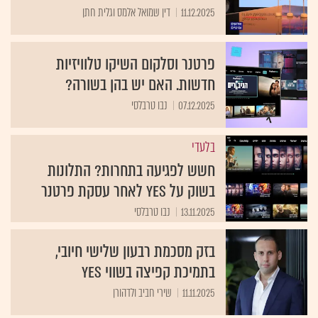
11.12.2025
דין שמואל אלמס וגלית חתן
פרטנר וסלקום השיקו טלוויזיות
חדשות. האם יש בהן בשורה?
07.12.2025
נבו טרבלסי
בלעדי
חשש לפגיעה בתחרות? התלונות
בשוק על yes לאחר עסקת פרטנר
13.11.2025
נבו טרבלסי
בזק מסכמת רבעון שלישי חיובי,
בתמיכת קפיצה בשווי yes
11.11.2025
שירי חביב ולדהורן