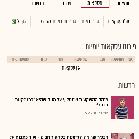
עסקאות
תמצית
פורום
חדשות
סה"כ עסקאות
סה"כ כמות
סה"כ נפח מסחר
(א' ₪)
אקסל
פירוט עסקאות יומיות
מספר
שעת עסקה
מצב
שער עסקה
שינוי
כמות
נפח מסחר ב- ₪
אין עסקאות
חדשות
מנהל ההשקעות שממליץ על מניה שהיא "כמו לקנות
בונקר"
04.08.2026
נתנאל אריאל
הבכיר שרואה הזדמנות בסקטור חבוט - ועוד כתבות על