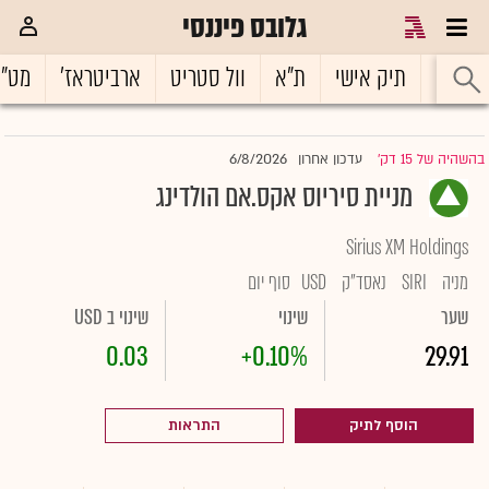
גלובס פיננסי
ראשי
תיק אישי
ת"א
וול סטריט
ארביטראז'
מט"
6/8/2026
בהשהיה של 15 דק'
עדכון אחרון
|
מניית סיריוס אקס.אם הולדינג
Sirius XM Holdings
מניה
SIRI
נאסד"ק
USD
סוף יום
שער
שינוי
שינוי ב USD
0.03
+0.10%
29.91
הוסף לתיק
התראות