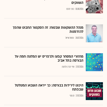
השווקים
01.08.2026
כתבי גלובס
מנהל ההשקעות שבטוח: זה הסקטור החבוט שהפך
להזדמנות
28.07.2026
נתנאל אריאל
מחזורי המסחר קפצו ולג'פריס יש המלצה חמה על
הבורסה בתל אביב
27.07.2026
שירי חביב-ולדהורן
היכונו לירידות בבורסה: כך ייראה השבוע המטלטל
שבפתח
27.07.2026
רם מורי