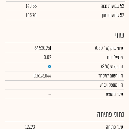
52 שבועות גבוה
140.58
52 שבועות נמוך
105.70
שווי
שווי שוק
(א` USD)
64,530,951
מכפיל רווח
0.02
הון עצמי
(א' $)
הון רשום למסחר
515,176,044
הון מונפק ונפרע
שער ממוצע
--
נתוני פתיחה
שער פתיחה
127.93