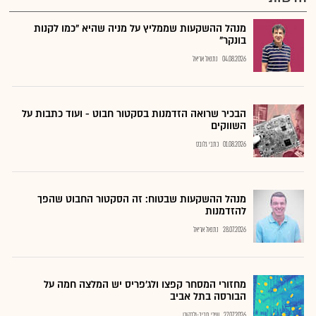
מנהל ההשקעות שממליץ על מניה שהיא "כמו לקנות
בונקר"
04.08.2026
נתנאל אריאל
הבכיר שרואה הזדמנות בסקטור חבוט - ועוד כתבות על
השווקים
01.08.2026
כתבי גלובס
מנהל ההשקעות שבטוח: זה הסקטור החבוט שהפך
להזדמנות
28.07.2026
נתנאל אריאל
מחזורי המסחר קפצו ולג'פריס יש המלצה חמה על
הבורסה בתל אביב
27.07.2026
שירי חביב-ולדהורן