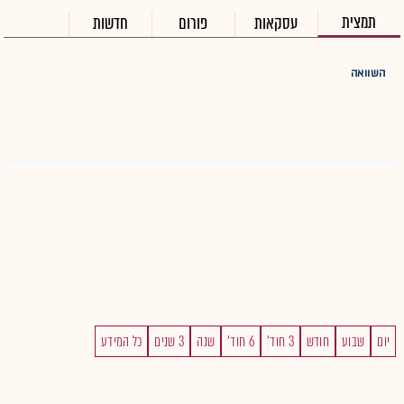
תמצית
עסקאות
פורום
חדשות
השוואה
יום
שבוע
חודש
3 חוד'
6 חוד'
שנה
3 שנים
כל המידע