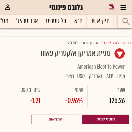
גלובס פיננסי
ראשי
תיק אישי
ת"א
וול סטריט
ארביטראז'
מט"
20:00
בהשהיה של 15 דק'
עדכון אחרון
|
מניית אמריקן אלקטריק פאוור
American Electric Power
מניה
AEP
נאסד"ק
USD
רציף
שער
שינוי
שינוי ב USD
-1.21
-0.96%
125.26
הוסף לתיק
התראות