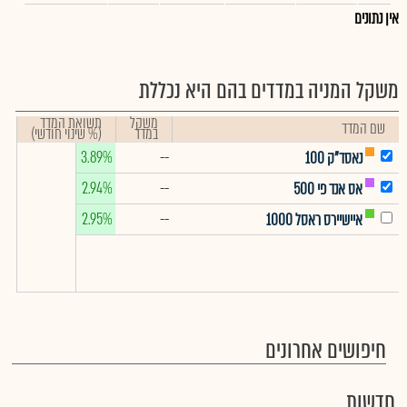
אין נתונים
משקל המניה במדדים בהם היא נכללת
משקל
תשואת המדד
שם המדד
במדד
(% שינוי חודשי)
3.89%
--
נאסד"ק 100
2.94%
--
אס אנד פי 500
2.95%
--
איישיירס ראסל 1000
חיפושים אחרונים
חדשות