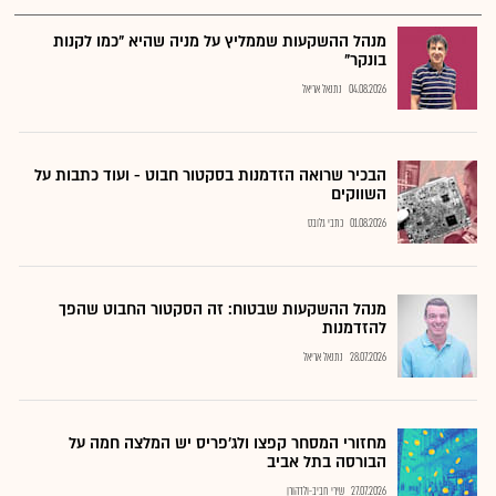
מנהל ההשקעות שממליץ על מניה שהיא "כמו לקנות
בונקר"
04.08.2026
נתנאל אריאל
הבכיר שרואה הזדמנות בסקטור חבוט - ועוד כתבות על
השווקים
01.08.2026
כתבי גלובס
מנהל ההשקעות שבטוח: זה הסקטור החבוט שהפך
להזדמנות
28.07.2026
נתנאל אריאל
מחזורי המסחר קפצו ולג'פריס יש המלצה חמה על
הבורסה בתל אביב
27.07.2026
שירי חביב-ולדהורן