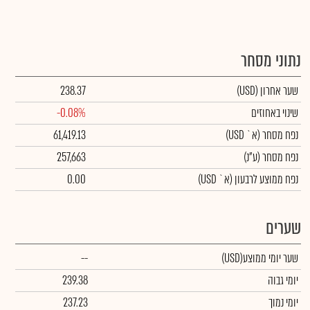
נתוני מסחר
שער אחרון
(USD)
238.37
שינוי באחוזים
-0.08%
נפח מסחר
(א` USD)
61,419.13
נפח מסחר
(ע"נ)
257,663
נפח ממוצע לרבעון (א` USD)
0.00
שערים
שער יומי ממוצע
(USD)
--
יומי גבוה
239.38
יומי נמוך
237.23