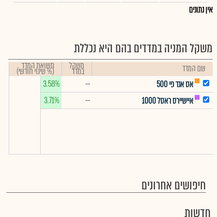
אין נתונים
משקל המניה במדדים בהם היא נכללת
משקל
תשואת המדד
שם המדד
במדד
(% שינוי חודשי)
3.58%
--
אס אנד פי 500
3.71%
--
איישיירס ראסל 1000
חיפושים אחרונים
חדשות