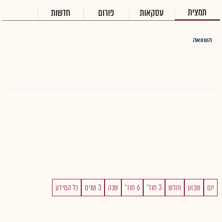
תמצית
עסקאות
פורום
חדשות
השוואה
יום
שבוע
חודש
3 חוד'
6 חוד'
שנה
3 שנים
כל המידע