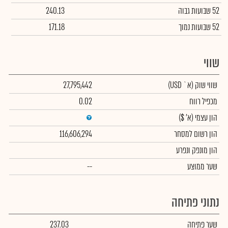
52 שבועות גבוה
240.13
52 שבועות נמוך
171.18
שווי
שווי שוק
(א` USD)
27,795,442
מכפיל רווח
0.02
הון עצמי
(א' $)
הון רשום למסחר
116,606,294
הון מונפק ונפרע
שער ממוצע
--
נתוני פתיחה
שער פתיחה
237.03