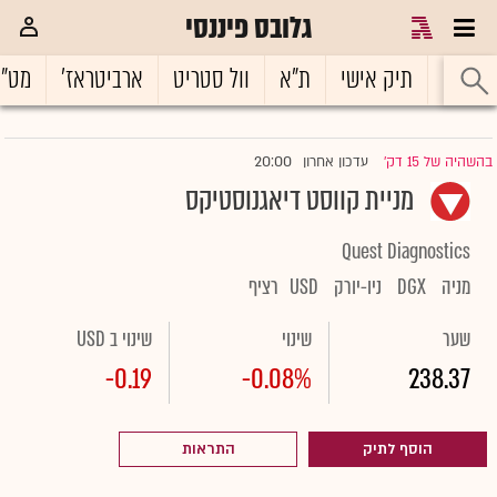
גלובס פיננסי
ראשי
תיק אישי
ת"א
וול סטריט
ארביטראז'
מט"
20:00
בהשהיה של 15 דק'
עדכון אחרון
|
מניית קווסט דיאגנוסטיקס
Quest Diagnostics
מניה
DGX
ניו-יורק
USD
רציף
שער
שינוי
שינוי ב USD
-0.19
-0.08%
238.37
הוסף לתיק
התראות