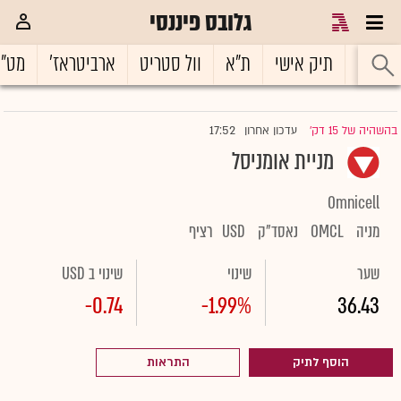
גלובס פיננסי
ראשי
תיק אישי
ת"א
וול סטריט
ארביטראז'
מט"
17:52
בהשהיה של 15 דק'
עדכון אחרון
|
מניית אומניסל
Omnicell
מניה
OMCL
נאסד"ק
USD
רציף
שער
שינוי
שינוי ב USD
-0.74
-1.99%
36.43
הוסף לתיק
התראות