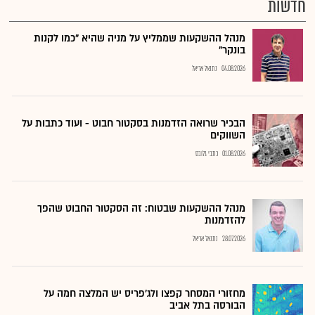
חדשות
מנהל ההשקעות שממליץ על מניה שהיא "כמו לקנות
בונקר"
04.08.2026
נתנאל אריאל
הבכיר שרואה הזדמנות בסקטור חבוט - ועוד כתבות על
השווקים
01.08.2026
כתבי גלובס
מנהל ההשקעות שבטוח: זה הסקטור החבוט שהפך
להזדמנות
28.07.2026
נתנאל אריאל
מחזורי המסחר קפצו ולג'פריס יש המלצה חמה על
הבורסה בתל אביב