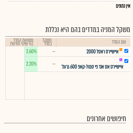
אין נתונים
משקל המניה במדדים בהם היא נכללת
משקל
תשואת המדד
שם המדד
במדד
(% שינוי חודשי)
2.60%
--
איישיירס ראסל 2000
2.20%
--
איישיירס אס אנד פי סמול-קאפ 600 גרות'
חיפושים אחרונים