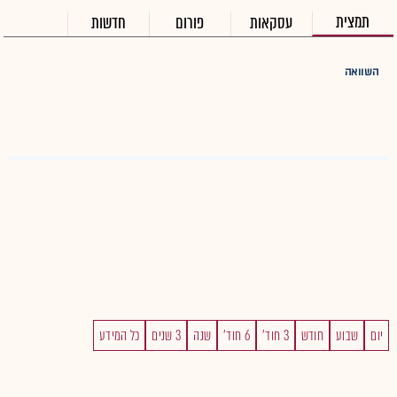
תמצית
עסקאות
פורום
חדשות
השוואה
יום
שבוע
חודש
3 חוד'
6 חוד'
שנה
3 שנים
כל המידע