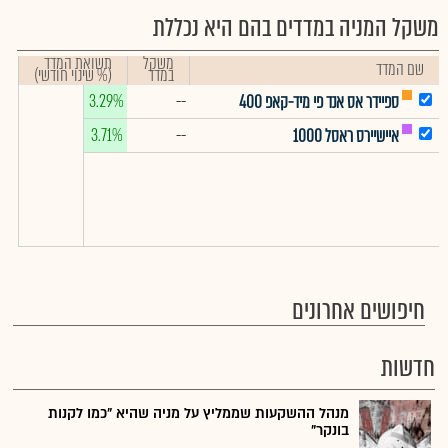
משקל המניה במדדים בהם היא נכללת
משקל
תשואת המדד
שם המדד
במדד
(% שינוי חודשי)
3.29%
--
ספיידר אס אנד פי מיד-קאפ 400
3.71%
--
איישיירס ראסל 1000
חיפושים אחרונים
חדשות
מנהל ההשקעות שממליץ על מניה שהיא "כמו לקנות
בונקר"