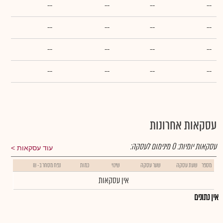
--
--
--
--
--
--
--
--
--
--
--
--
--
--
--
--
עסקאות אחרונות
עסקאות יומיות:
0
מינימום לעסקה:
עוד עסקאות
מספר
שעת עסקה
שער עסקה
שינוי
כמות
נפח מסחר ב- ₪
אין עסקאות
אין נתונים