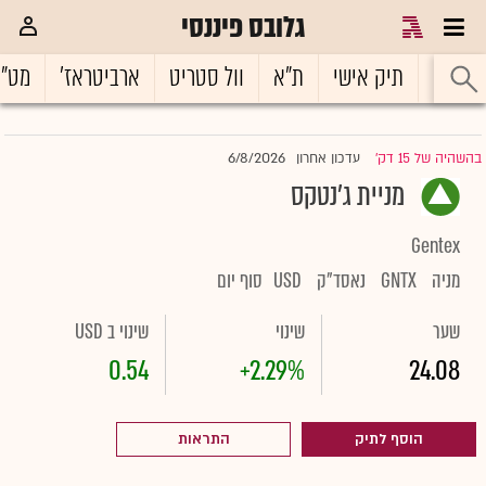
גלובס פיננסי
ראשי
תיק אישי
ת"א
וול סטריט
ארביטראז'
מט"
6/8/2026
בהשהיה של 15 דק'
עדכון אחרון
|
מניית ג'נטקס
Gentex
מניה
GNTX
נאסד"ק
USD
סוף יום
שער
שינוי
שינוי ב USD
0.54
+2.29%
24.08
הוסף לתיק
התראות