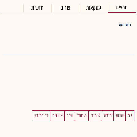
תמצית
עסקאות
פורום
חדשות
השוואה
יום
שבוע
חודש
3 חוד'
6 חוד'
שנה
3 שנים
כל המידע