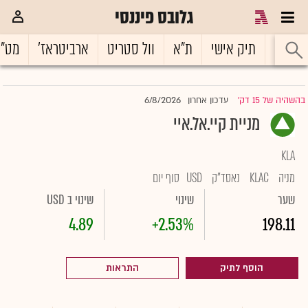
גלובס פיננסי
ראשי
תיק אישי
ת"א
וול סטריט
ארביטראז'
מט"
6/8/2026
בהשהיה של 15 דק'
עדכון אחרון
|
מניית קיי.אל.איי
KLA
מניה
KLAC
נאסד"ק
USD
סוף יום
שער
שינוי
שינוי ב USD
4.89
+2.53%
198.11
הוסף לתיק
התראות