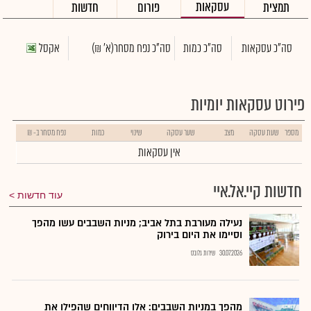
עסקאות
תמצית
פורום
חדשות
סה"כ עסקאות
סה"כ כמות
סה"כ נפח מסחר
(א' ₪)
אקסל
פירוט עסקאות יומיות
מספר
שעת עסקה
מצב
שער עסקה
שינוי
כמות
נפח מסחר ב- ₪
אין עסקאות
חדשות קיי.אל.איי
עוד חדשות
נעילה מעורבת בתל אביב; מניות השבבים עשו מהפך
וסיימו את היום בירוק
30.07.2026
שירות גלובס
מהפך במניות השבבים: אלו הדיווחים שהפילו את