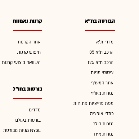
הבורסה בת"א
קרנות נאמנות
מדדי ת"א
אתר הקרנות
הרכב ת"א 35
חיפוש קרנות
הרכב ת"א 125
השוואה ביצועי קרנות
ציטוטי מניות
אתר המעו"ף
בורסות בחו"ל
נגזרות מעו"ף
מפת פוזיציות פתוחות
מדדים
כתבי אופציה
בורסות בעולם
נגזרות דולר
מניות מבורסת NYSE
נגזרות אירו