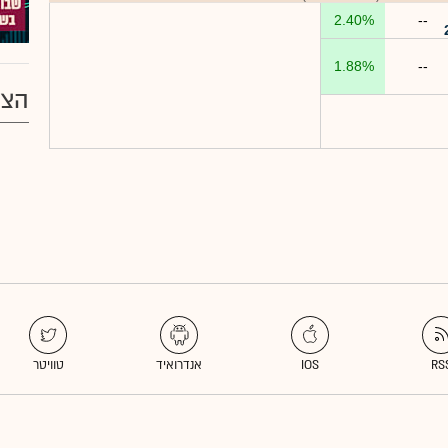
2.40%
--
1.88%
--
הצע