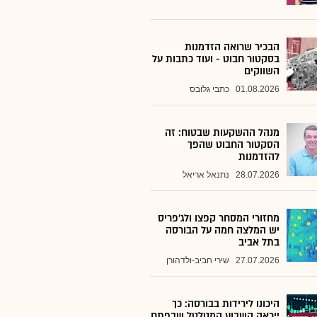
הבכיר שרואה הזדמנות
בסקטור חבוט - ועוד כתבות על
השווקים
01.08.2026
כתבי גלובס
מנהל ההשקעות שבטוח: זה
הסקטור החבוט שהפך
להזדמנות
28.07.2026
נתנאל אריאל
מחזורי המסחר קפצו ולג'פריס
יש המלצה חמה על הבורסה
בתל אביב
27.07.2026
שירי חביב-ולדהורן
היכונו לירידות בבורסה: כך
ייראה השבוע המטלטל שבפתח