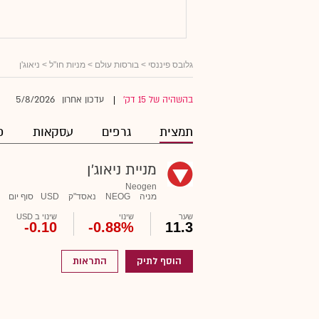
גלובס פיננסי
>
בורסות עולם
>
מניות חו"ל
> ניאוג'ן
5/8/2026
בהשהיה של 15 דק'
עדכון אחרון
|
תמצית
גרפים
עסקאות
פ
מניית ניאוג'ן
Neogen
מניה
NEOG
נאסד"ק
USD
סוף יום
שער
שינוי
שינוי ב USD
-0.10
-0.88%
11.3
הוסף לתיק
התראות