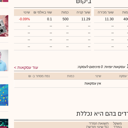
ביקוש
מות
שער מכירה
שער קניה
כמות
₪ שווי באלפי
שינוי
-0.09%
0.1
500
11.29
11.30
40
--
--
--
--
--
--
--
--
--
--
--
--
--
--
--
--
--
--
--
--
עסקאות יומיות:
0
מינימום לעסקה:
עוד עסקאות
 עסקה
שינוי
כמות
נפח מסחר ב- ₪
אין עסקאות
ים בהם היא נכללת
משקל
תשואת המדד
במדד
(% שינוי חודשי)