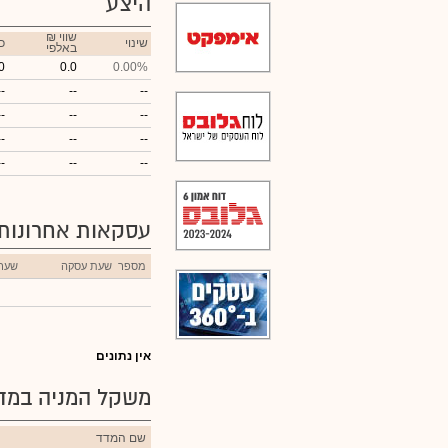
היצע
₪ שווי
שינוי
כ
באלפי
0
0.0
0.00%
--
--
--
--
--
--
--
--
--
--
--
--
עסקאות אחרונות
מספר
שעת עסקה
שער
אין נתונים
משקל המניה במדד
שם המדד