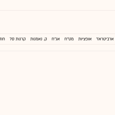
ארביטראז'
אופציות
מט"ח
אג"ח
ק. נאמנות
קרנות סל
חוז