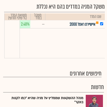
משקל המניה במדדים בהם היא נכללת
משקל
תשואת המדד
שם המדד
במדד
(% שינוי חודשי)
2.40%
--
איישיירס ראסל 2000
חיפושים אחרונים
חדשות
מנהל ההשקעות שממליץ על מניה שהיא "כמו לקנות
בונקר"