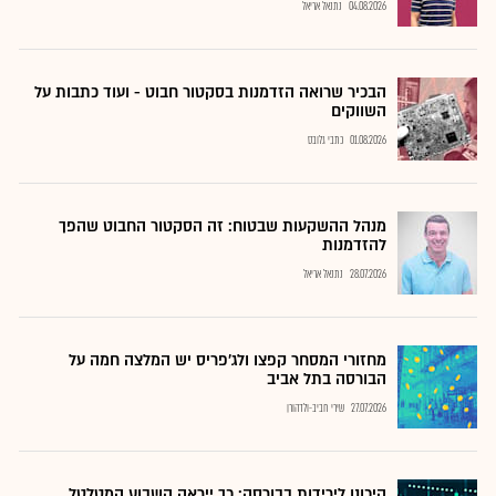
04.08.2026
נתנאל אריאל
הבכיר שרואה הזדמנות בסקטור חבוט - ועוד כתבות על
השווקים
01.08.2026
כתבי גלובס
מנהל ההשקעות שבטוח: זה הסקטור החבוט שהפך
להזדמנות
28.07.2026
נתנאל אריאל
מחזורי המסחר קפצו ולג'פריס יש המלצה חמה על
הבורסה בתל אביב
27.07.2026
שירי חביב-ולדהורן
היכונו לירידות בבורסה: כך ייראה השבוע המטלטל