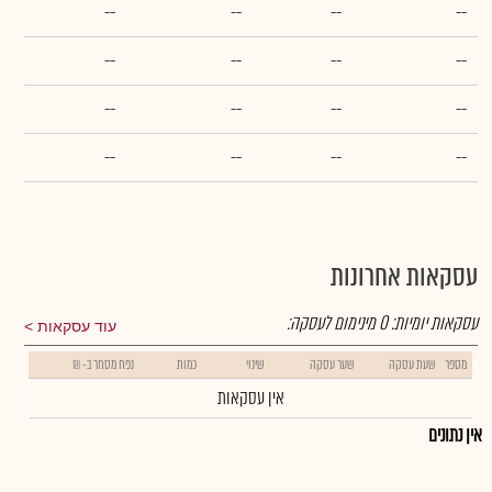
--
--
--
--
--
--
--
--
--
--
--
--
--
--
--
--
עסקאות אחרונות
עסקאות יומיות:
0
מינימום לעסקה:
עוד עסקאות
מספר
שעת עסקה
שער עסקה
שינוי
כמות
נפח מסחר ב- ₪
אין עסקאות
אין נתונים