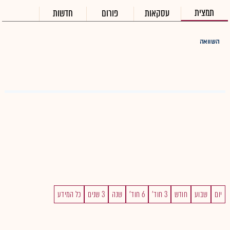
תמצית
עסקאות
פורום
חדשות
השוואה
יום
שבוע
חודש
3 חוד'
6 חוד'
שנה
3 שנים
כל המידע