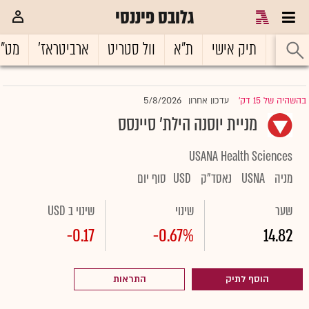
גלובס פיננסי
ראשי
תיק אישי
ת"א
וול סטריט
ארביטראז'
מט"
5/8/2026
בהשהיה של 15 דק'
עדכון אחרון
|
מניית יוסנה הילת' סיינסס
USANA Health Sciences
מניה
USNA
נאסד"ק
USD
סוף יום
שער
שינוי
שינוי ב USD
-0.17
-0.67%
14.82
הוסף לתיק
התראות