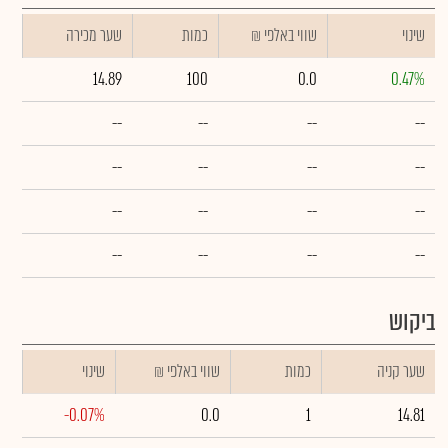
שינוי
₪ שווי באלפי
כמות
שער מכירה
14.89
100
0.0
0.47%
--
--
--
--
--
--
--
--
--
--
--
--
--
--
--
--
ביקוש
שער קניה
כמות
₪ שווי באלפי
שינוי
-0.07%
0.0
1
14.81