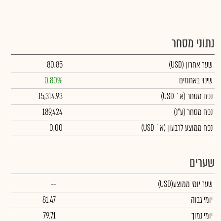
נתוני מסחר
שער אחרון
(USD)
80.85
שינוי באחוזים
0.80%
נפח מסחר
(א` USD)
15,314.93
נפח מסחר
(ע"נ)
189,424
נפח ממוצע לרבעון (א` USD)
0.00
שערים
שער יומי ממוצע
(USD)
--
יומי גבוה
81.47
יומי נמוך
79.71