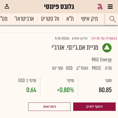
גלובס פיננסי
ראשי
תיק אישי
ת"א
וול סטריט
ארביטראז'
מט"
5/8/2026
בהשהיה של 15 דק'
עדכון אחרון
|
מניית אם.ג'י.סי. אנרג'י
MGE Energy
מניה
MGEE
נאסד"ק
USD
סוף יום
שער
שינוי
שינוי ב USD
0.64
+0.80%
80.85
הוסף לתיק
התראות