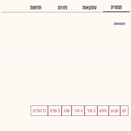
תמצית
עסקאות
פורום
חדשות
השוואה
יום
שבוע
חודש
3 חוד'
6 חוד'
שנה
3 שנים
כל המידע