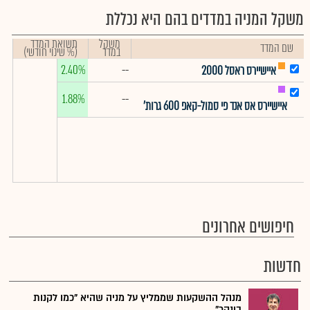
משקל המניה במדדים בהם היא נכללת
משקל
תשואת המדד
שם המדד
במדד
(% שינוי חודשי)
2.40%
--
איישיירס ראסל 2000
1.88%
--
איישיירס אס אנד פי סמול-קאפ 600 גרות'
חיפושים אחרונים
חדשות
מנהל ההשקעות שממליץ על מניה שהיא "כמו לקנות
בונקר"