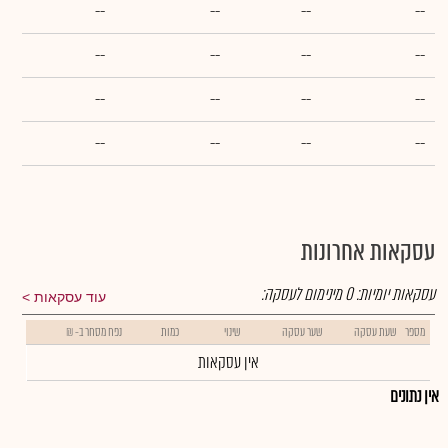
--
--
--
--
--
--
--
--
--
--
--
--
--
--
--
--
עסקאות אחרונות
עסקאות יומיות:
0
מינימום לעסקה:
עוד עסקאות
מספר
שעת עסקה
שער עסקה
שינוי
כמות
נפח מסחר ב- ₪
אין עסקאות
אין נתונים