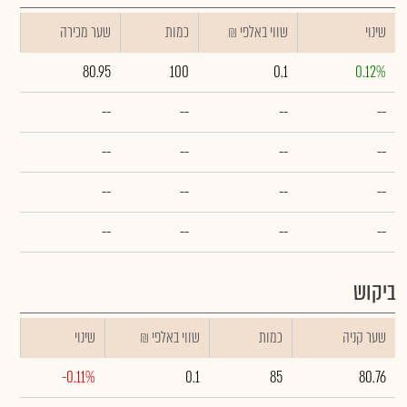
שינוי
₪ שווי באלפי
כמות
שער מכירה
80.95
100
0.1
0.12%
--
--
--
--
--
--
--
--
--
--
--
--
--
--
--
--
ביקוש
שער קניה
כמות
₪ שווי באלפי
שינוי
-0.11%
0.1
85
80.76