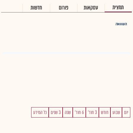
תמצית
עסקאות
פורום
חדשות
השוואה
יום
שבוע
חודש
3 חוד'
6 חוד'
שנה
3 שנים
כל המידע