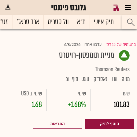
גלובס פיננסי
ראשי
תיק אישי
ת"א
וול סטריט
ארביטראז'
מט"
6/8/2026
בהשהיה של 15 דק'
עדכון אחרון
|
מניית תומפסון-רויטרס
Thomson Reuters
מניה
TRI
נאסד"ק
USD
סוף יום
שער
שינוי
שינוי ב USD
1.68
+1.68%
101.83
הוסף לתיק
התראות