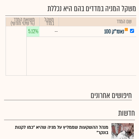
משקל המניה במדדים בהם היא נכללת
משקל
תשואת המדד
שם המדד
במדד
(% שינוי חודשי)
5.12%
--
נאסד"ק 100
חיפושים אחרונים
חדשות
מנהל ההשקעות שממליץ על מניה שהיא "כמו לקנות
בונקר"