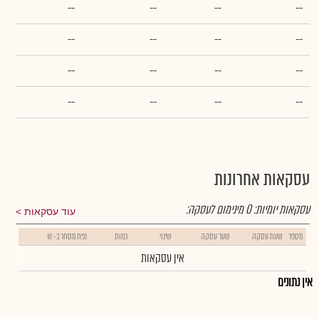
--
--
--
--
--
--
--
--
--
--
--
--
--
--
--
--
עסקאות אחרונות
עסקאות יומיות:
0
מינימום לעסקה:
עוד עסקאות
מספר
שעת עסקה
שער עסקה
שינוי
כמות
נפח מסחר ב- ₪
אין עסקאות
אין נתונים