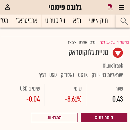
גלובס פיננסי
ראשי
תיק אישי
ת"א
וול סטריט
ארביטראז'
מט"
19:29
בהשהיה של 15 דק'
עדכון אחרון
|
מניית גלוקוטראק
GlucoTrack
ישראליות בניו-יורק
GCTK
נאסד"ק
USD
רציף
שער
שינוי
שינוי ב USD
-0.04
-8.61%
0.43
הוסף לתיק
התראות