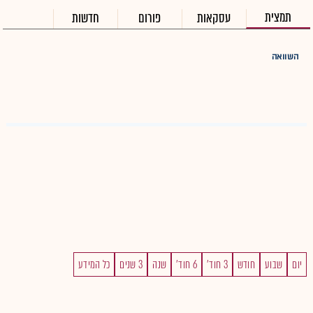
תמצית
עסקאות
פורום
חדשות
השוואה
יום
שבוע
חודש
3 חוד'
6 חוד'
שנה
3 שנים
כל המידע