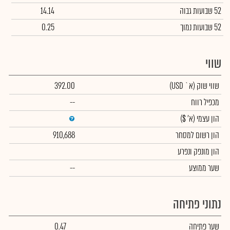
52 שבועות גבוה
14.14
52 שבועות נמוך
0.25
שווי
שווי שוק
(א` USD)
392.00
מכפיל רווח
--
הון עצמי
(א' $)
הון רשום למסחר
910,688
הון מונפק ונפרע
שער ממוצע
--
נתוני פתיחה
שער פתיחה
0.47