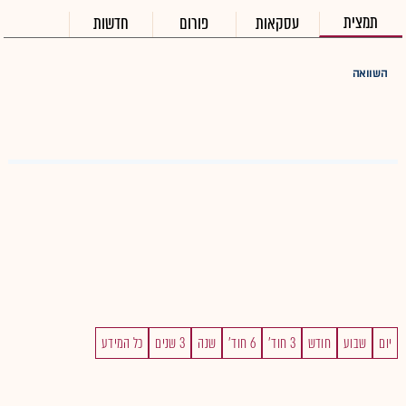
תמצית
עסקאות
פורום
חדשות
השוואה
יום
שבוע
חודש
3 חוד'
6 חוד'
שנה
3 שנים
כל המידע