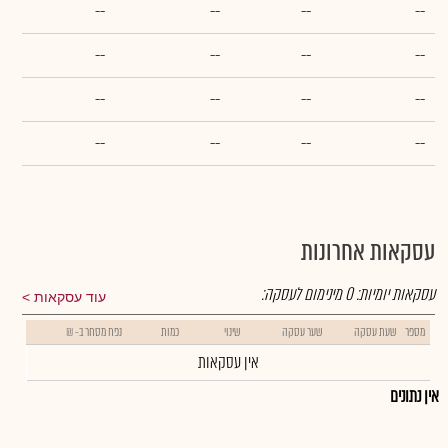
--
--
--
--
--
--
--
--
--
--
--
--
--
--
--
--
עסקאות אחרונות
עסקאות יומיות:
0
מינימום לעסקה:
עוד עסקאות
מספר
שעת עסקה
שער עסקה
שינוי
כמות
נפח מסחר ב- ₪
אין עסקאות
אין נתונים