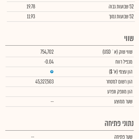
52 שבועות גבוה
19.78
52 שבועות נמוך
11.93
שווי
שווי שוק
(א` USD)
754,702
מכפיל רווח
-0.04
הון עצמי
(א' $)
הון רשום למסחר
45,327,503
הון מונפק ונפרע
שער ממוצע
--
נתוני פתיחה
שער פתיחה
--