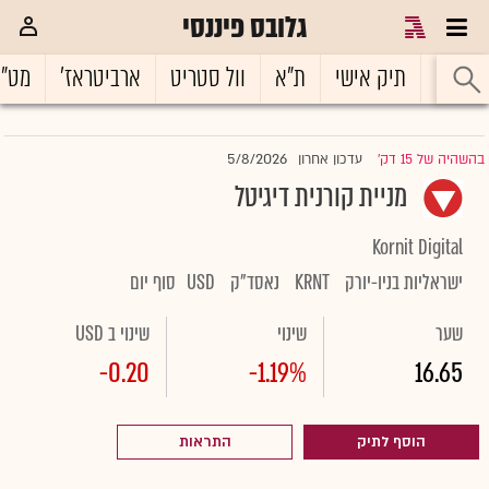
גלובס פיננסי
ראשי
תיק אישי
ת"א
וול סטריט
ארביטראז'
מט"
5/8/2026
בהשהיה של 15 דק'
עדכון אחרון
|
מניית קורנית דיגיטל
Kornit Digital
ישראליות בניו-יורק
KRNT
נאסד"ק
USD
סוף יום
שער
שינוי
שינוי ב USD
-0.20
-1.19%
16.65
הוסף לתיק
התראות