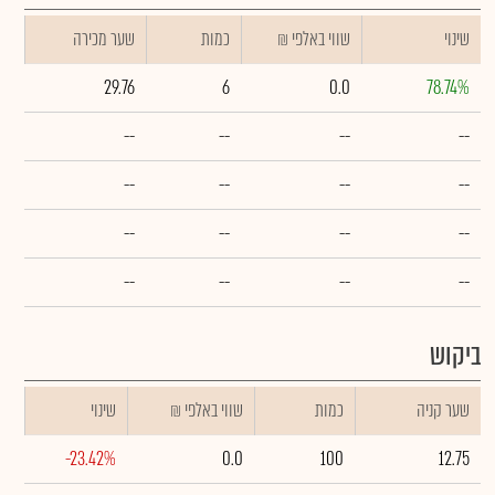
שינוי
₪ שווי באלפי
כמות
שער מכירה
29.76
6
0.0
78.74%
--
--
--
--
--
--
--
--
--
--
--
--
--
--
--
--
ביקוש
שער קניה
כמות
₪ שווי באלפי
שינוי
-23.42%
0.0
100
12.75