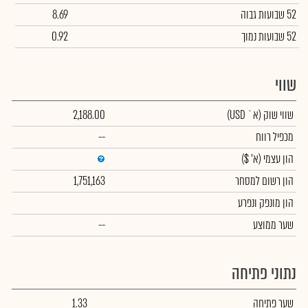
52 שבועות גבוה
8.69
52 שבועות נמוך
0.92
שווי
שווי שוק
(א` USD)
2,188.00
מכפיל רווח
--
הון עצמי
(א' $)
הון רשום למסחר
1,751,163
הון מונפק ונפרע
שער ממוצע
--
נתוני פתיחה
שער פתיחה
1.33