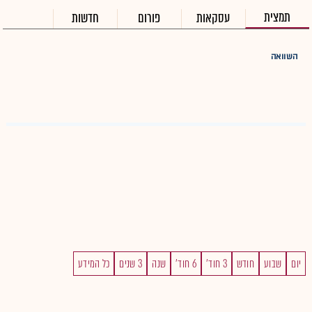
תמצית
עסקאות
פורום
חדשות
השוואה
יום
שבוע
חודש
3 חוד'
6 חוד'
שנה
3 שנים
כל המידע