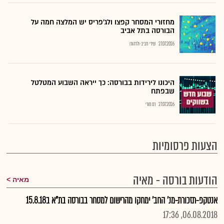
מחזורי המסחר קפצו ולג'פריס יש המלצה חמה על
הבורסה בתל אביב
27.07.2026
שירי חביב-ולדהורן
היכונו לירידות בבורסה: כך ייראה השבוע המטלטל
שבפתח
27.07.2026
רם מורי
הצעות פרסומיות
הודעות בורסה - מאיה
מאיה
אנטקפ-תזכורת-מנ' החב' ימחקו מהרישום למסחר בבורסה בת"א ב15.8.18
06.08.2018, 17:36