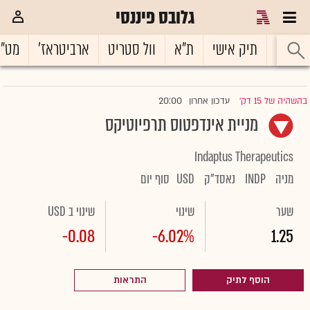
גלובס פיננסי
ראשי
תיק אישי
ת"א
וול סטריט
ארביטראז'
מט"
20:00
בהשהיה של 15 דק'
עדכון אחרון
|
מניית אינדפטוס תרפיוטיקס
Indaptus Therapeutics
מניה
INDP
נאסד"ק
USD
סוף יום
שער
שינוי
שינוי ב USD
-0.08
-6.02%
1.25
הוסף לתיק
התראות