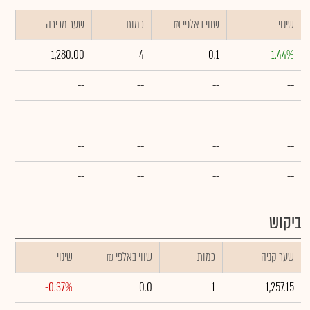
שינוי
₪ שווי באלפי
כמות
שער מכירה
1,280.00
4
0.1
1.44%
--
--
--
--
--
--
--
--
--
--
--
--
--
--
--
--
ביקוש
שער קניה
כמות
₪ שווי באלפי
שינוי
-0.37%
0.0
1
1,257.15