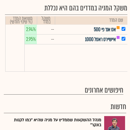
משקל המניה במדדים בהם היא נכללת
משקל
תשואת המדד
שם המדד
במדד
(% שינוי חודשי)
2.94%
--
אס אנד פי 500
2.95%
--
איישיירס ראסל 1000
חיפושים אחרונים
חדשות
מנהל ההשקעות שממליץ על מניה שהיא "כמו לקנות
בונקר"