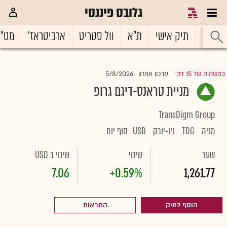
גלובס פיננסי
ראשי
תיק אישי
ת"א
וול סטריט
ארביטראז'
מט"
5/8/2026
בהשהיה של 15 דק'
עדכון אחרון
|
מניית טראנס-דיגם גרופ
TransDigm Group
מניה
TDG
ניו-יורק
USD
סוף יום
שער
שינוי
שינוי ב USD
7.06
+0.59%
1,261.77
הוסף לתיק
התראות