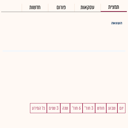
תמצית
עסקאות
פורום
חדשות
השוואה
יום
שבוע
חודש
3 חוד'
6 חוד'
שנה
3 שנים
כל המידע