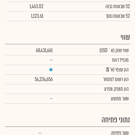
52 שבועות גבוה
1,463.02
52 שבועות נמוך
1,123.61
שווי
שווי שוק
(א` USD)
68,431,661
מכפיל רווח
--
הון עצמי
(א' $)
הון רשום למסחר
54,234,656
הון מונפק ונפרע
שער ממוצע
--
נתוני פתיחה
שער פתיחה
--