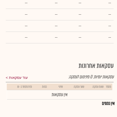
--
--
--
--
--
--
--
--
--
--
--
--
--
--
--
--
עסקאות אחרונות
עסקאות יומיות:
0
מינימום לעסקה:
עוד עסקאות
מספר
שעת עסקה
שער עסקה
שינוי
כמות
נפח מסחר ב- ₪
אין עסקאות
אין נתונים