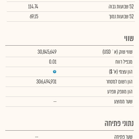
52 שבועות גבוה
114.74
52 שבועות נמוך
69.15
שווי
שווי שוק
(א` USD)
30,845,649
מכפיל רווח
0.01
הון עצמי
(א' $)
הון רשום למסחר
306,494,931
הון מונפק ונפרע
שער ממוצע
--
נתוני פתיחה
שער פתיחה
--