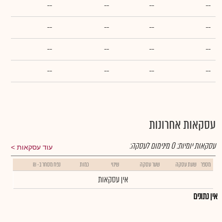
--
--
--
--
--
--
--
--
--
--
--
--
--
--
--
--
עסקאות אחרונות
עסקאות יומיות:
0
מינימום לעסקה:
עוד עסקאות
מספר
שעת עסקה
שער עסקה
שינוי
כמות
נפח מסחר ב- ₪
אין עסקאות
אין נתונים