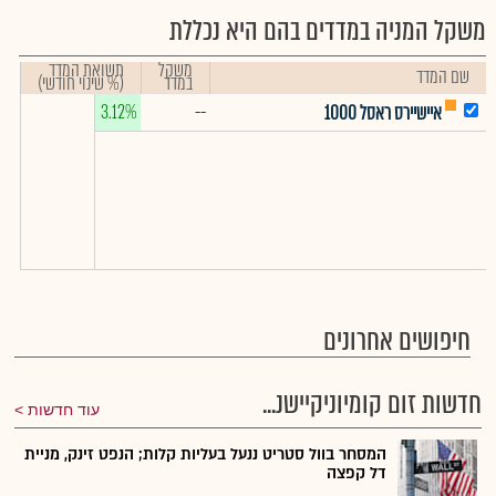
משקל המניה במדדים בהם היא נכללת
משקל
תשואת המדד
שם המדד
במדד
(% שינוי חודשי)
3.12%
--
איישיירס ראסל 1000
חיפושים אחרונים
חדשות זום קומיוניקיישנ...
עוד חדשות
המסחר בוול סטריט ננעל בעליות קלות; הנפט זינק, מניית
דל קפצה