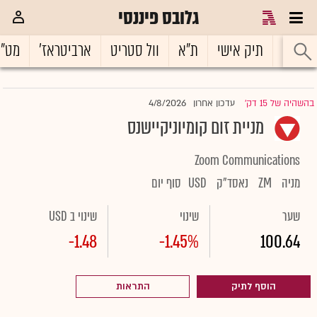
גלובס פיננסי
ראשי
תיק אישי
ת"א
וול סטריט
ארביטראז'
מט"
4/8/2026
בהשהיה של 15 דק'
עדכון אחרון
|
מניית זום קומיוניקיישנס
Zoom Communications
מניה
ZM
נאסד"ק
USD
סוף יום
שער
שינוי
שינוי ב USD
-1.48
-1.45%
100.64
הוסף לתיק
התראות