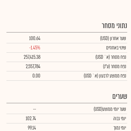
נתוני מסחר
שער אחרון
(USD)
100.64
שינוי באחוזים
-1.45%
נפח מסחר
(א` USD)
257,415.38
נפח מסחר
(ע"נ)
2,557,784
נפח ממוצע לרבעון (א` USD)
0.00
שערים
שער יומי ממוצע
(USD)
--
יומי גבוה
102.74
יומי נמוך
99.14