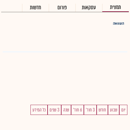
תמצית
עסקאות
פורום
חדשות
השוואה
יום
שבוע
חודש
3 חוד'
6 חוד'
שנה
3 שנים
כל המידע