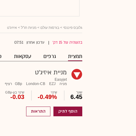
גלובס פיננסי
>
בורסות עולם
>
מניות חו"ל
> איזיג'ט
07:51
בהשהיה של 15 דק'
עדכון אחרון
|
תמצית
גרפים
עסקאות
פ
מניית איזיג'ט
Easyjet
מניה
EZJ
London-CB
GBp
רציף
שער
שינוי
שינוי בGBp-p
-0.03
-0.49%
6.45
הוסף לתיק
התראות