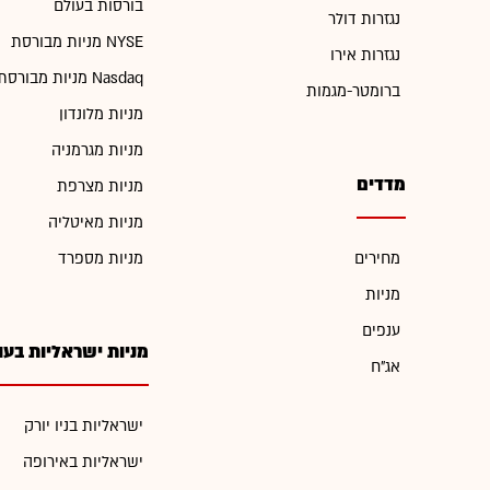
בורסות בעולם
נגזרות דולר
מניות מבורסת NYSE
נגזרות אירו
מניות מבורסת Nasdaq
ברומטר-מגמות
מניות מלונדון
מניות מגרמניה
מדדים
מניות מצרפת
מניות מאיטליה
מחירים
מניות מספרד
מניות
ענפים
מניות ישראליות בעו
אג"ח
ישראליות בניו יורק
ישראליות באירופה