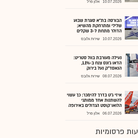
10.07.2026
אלון פרל
הבורסה בת״א סוגרת שבוע
שלילי ומתרחקת מהשיא;
הדולר מתחת ל-3 שקלים
10.07.2026
שירות גלובס
נעילה מעורבת בוול סטריט:
הדאו ג'ונס צנח ב-1.1%,
הנאסד"ק נעל בירוק
08.07.2026
שירות גלובס
איזי ג'ט בדרך להימכר: כך עשוי
להשתנות אחד ממותגי
הלואו־קוסט הגדולים באירופה
06.07.2026
אלון פרל
ות פרסומיות