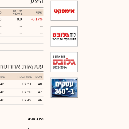
היצע
₪ שווי
שינוי
כ
באלפי
0
0.0
-0.17%
--
--
--
--
--
--
--
--
--
--
--
--
עסקאות אחרונות
מספר
שעת עסקה
שער
.46
07:51
48
.46
07:50
47
.46
07:49
46
אין נתונים