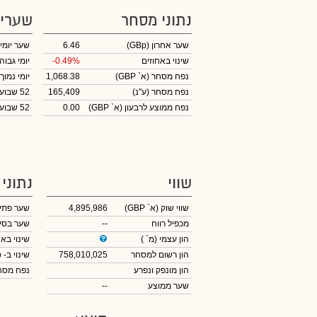
נתוני מסחר
שערי
שער אחרון
(GBp)
6.46
שער יומי
שינוי באחוזים
-0.49%
יומי גבוה
נפח מסחר
(א` GBP)
1,068.38
יומי נמוך
נפח מסחר
(ע"נ)
165,409
52 שבועות גבוה
נפח ממוצע לרבעון (א` GBP)
0.00
52 שבועות נמוך
שווי
נתוני
שווי שוק
(א` GBP)
4,895,986
שער פתי
מכפיל רווח
--
שער בסי
הון עצמי
(מ` )
שינוי באח
הון רשום למסחר
758,010,025
שינוי
ב- GBp
הון מונפק ונפרע
נפח מס
שער ממוצע
--