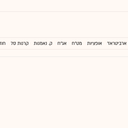
ארביטראז'
אופציות
מט"ח
אג"ח
ק. נאמנות
קרנות סל
חוז