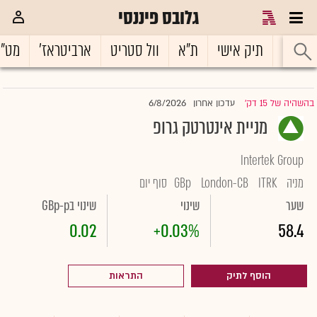
גלובס פיננסי
ראשי
תיק אישי
ת"א
וול סטריט
ארביטראז'
מט"
6/8/2026
בהשהיה של 15 דק'
עדכון אחרון
|
מניית אינטרטק גרופ
Intertek Group
מניה
ITRK
London-CB
GBp
סוף יום
שער
שינוי
שינוי בGBp-p
0.02
+0.03%
58.4
הוסף לתיק
התראות