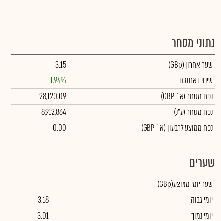
נתוני מסחר
שער אחרון
(GBp)
3.15
שינוי באחוזים
1.94%
נפח מסחר
(א` GBP)
28,120.09
נפח מסחר
(ע"נ)
8,912,864
נפח ממוצע לרבעון (א` GBP)
0.00
שערים
שער יומי ממוצע
(GBp)
--
יומי גבוה
3.18
יומי נמוך
3.01