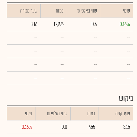
שינוי
₪ שווי באלפי
כמות
שער מכירה
3.16
12,976
0.4
0.16%
--
--
--
--
--
--
--
--
--
--
--
--
--
--
--
--
ביקוש
שער קניה
כמות
₪ שווי באלפי
שינוי
-0.16%
0.0
455
3.15