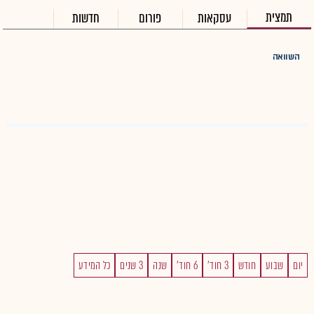
תמצית
עסקאות
פורום
חדשות
השוואה
יום
שבוע
חודש
3 חוד'
6 חוד'
שנה
3 שנים
כל המידע