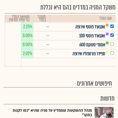
משקל המניה במדדים בהם היא נכללת
משקל
תשואת המדד
שם המדד
במדד
(% שינוי חודשי)
2.25%
--
ואנגארד פוטסי אירופה
0.00%
--
ואנגארד פוטסי 100
0.00%
--
אמונדי סטוקס 600
2.02%
--
ספיידר פורטפוליו אירופה
חיפושים אחרונים
חדשות
מנהל ההשקעות שממליץ על מניה שהיא "כמו לקנות
בונקר"