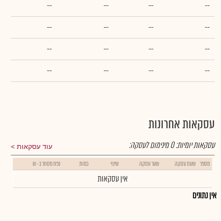
--
--
--
--
--
--
--
--
--
--
--
--
--
--
--
--
עסקאות אחרונות
עסקאות יומיות:
0
מינימום לעסקה:
עוד עסקאות
מספר
שעת עסקה
שער עסקה
שינוי
כמות
נפח מסחר ב- ₪
אין עסקאות
אין נתונים