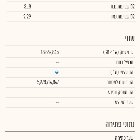
52 שבועות גבוה
3.18
52 שבועות נמוך
2.29
שווי
שווי שוק
(א` GBP)
18,862,845
מכפיל רווח
--
הון עצמי
(מ` )
הון רשום למסחר
5,978,714,847
הון מונפק ונפרע
שער ממוצע
--
נתוני פתיחה
שער פתיחה
--