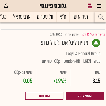
גלובס פיננסי
ראשי
תיק אישי
ת"א
וול סטריט
ארביטראז'
מט"
6/8/2026
בהשהיה של 15 דק'
עדכון אחרון
|
מניית ליגל אנד ג'נרל גרופ
Legal & General Group
מניה
LGEN
London-CB
GBp
סוף יום
שער
שינוי
שינוי בGBp-p
0.05
+1.94%
3.15
הוסף לתיק
התראות