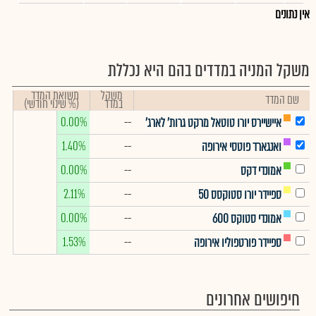
אין נתונים
משקל המניה במדדים בהם היא נכללת
משקל
תשואת המדד
שם המדד
במדד
(% שינוי חודשי)
0.00%
--
איישיירס יורו טוטאל מרקט גרות' לארג'
1.40%
--
ואנגארד פוטסי אירופה
0.00%
--
אמונדי דקס
2.11%
--
ספיידר יורו סטוקסס 50
0.00%
--
אמונדי סטוקס 600
1.53%
--
ספיידר פורטפוליו אירופה
חיפושים אחרונים