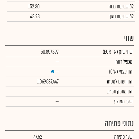
52 שבועות גבוה
152.30
52 שבועות נמוך
43.23
שווי
שווי שוק
(א` EUR)
50,857,397
מכפיל רווח
--
הון עצמי
(א' €)
--
הון רשום למסחר
1,069,837,447
הון מונפק ונפרע
שער ממוצע
--
נתוני פתיחה
שער פתיחה
47.52