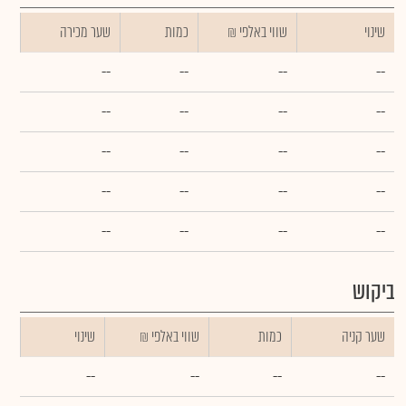
שינוי
₪ שווי באלפי
כמות
שער מכירה
--
--
--
--
--
--
--
--
--
--
--
--
--
--
--
--
--
--
--
--
ביקוש
שער קניה
כמות
₪ שווי באלפי
שינוי
--
--
--
--