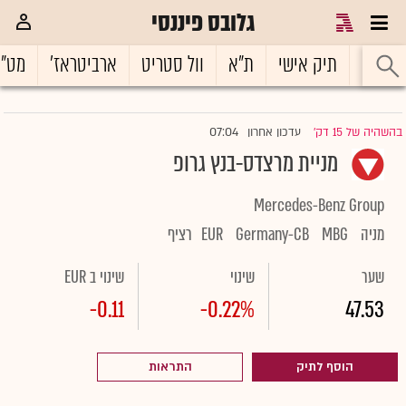
גלובס פיננסי
ראשי
תיק אישי
ת"א
וול סטריט
ארביטראז'
מט"
07:04
בהשהיה של 15 דק'
עדכון אחרון
|
מניית מרצדס-בנץ גרופ
Mercedes-Benz Group
מניה
MBG
Germany-CB
EUR
רציף
שער
שינוי
שינוי ב EUR
-0.11
-0.22%
47.53
הוסף לתיק
התראות