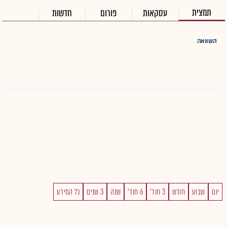
תמצית
עסקאות
פורום
חדשות
השוואה
יום
שבוע
חודש
3 חוד'
6 חוד'
שנה
3 שנים
כל המידע