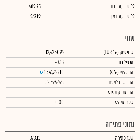
52 שבועות גבוה
402.75
52 שבועות נמוך
267.19
שווי
שווי שוק
(א` EUR)
12,425,096
מכפיל רווח
-0.18
הון עצמי
(א' €)
1,576,768.10
הון רשום למסחר
32,594,693
הון מונפק ונפרע
שער ממוצע
0.00
נתוני פתיחה
שער פתיחה
373.11