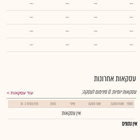
--
--
--
--
--
--
--
--
--
--
--
--
--
--
--
--
עסקאות אחרונות
עסקאות יומיות:
0
מינימום לעסקה:
עוד עסקאות
מספר
שעת עסקה
שער עסקה
שינוי
כמות
נפח מסחר ב- ₪
אין עסקאות
אין נתונים