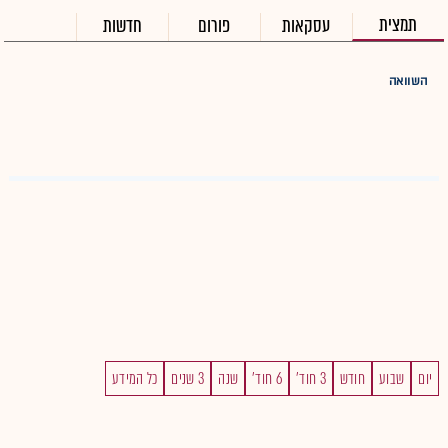
תמצית
עסקאות
פורום
חדשות
השוואה
יום
שבוע
חודש
3 חוד'
6 חוד'
שנה
3 שנים
כל המידע