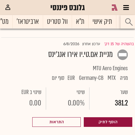
גלובס פיננסי
ראשי
תיק אישי
ת"א
וול סטריט
ארביטראז'
מט"
6/8/2026
בהשהיה של 15 דק'
עדכון אחרון
|
מניית אם.טי.יו אירו אנג'ינס
MTU Aero Engines
מניה
MTX
Germany-CB
EUR
סוף יום
שער
שינוי
שינוי ב EUR
0.00
0.00%
381.2
הוסף לתיק
התראות