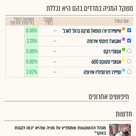
משקל המניה במדדים בהם היא נכללת
משקל
תשואת המדד
שם המדד
במדד
(% שינוי חודשי)
0.00%
--
איישיירס יורו טוטאל מרקט גרות' לארג'
2.25%
--
ואנגארד פוטסי אירופה
0.00%
--
אמונדי דקס
0.00%
--
אמונדי סטוקס 600
2.02%
--
ספיידר פורטפוליו אירופה
חיפושים אחרונים
חדשות
מנהל ההשקעות שממליץ על מניה שהיא "כמו לקנות
בונקר"