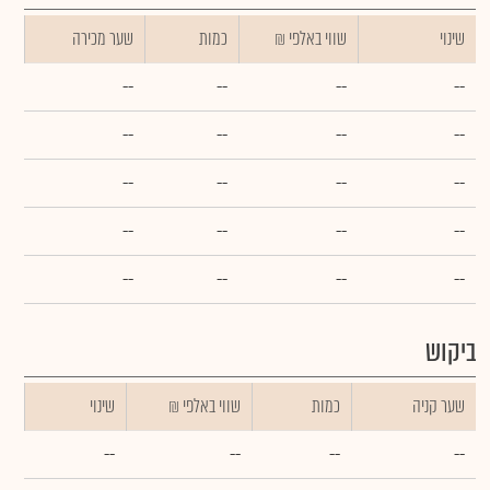
שינוי
₪ שווי באלפי
כמות
שער מכירה
--
--
--
--
--
--
--
--
--
--
--
--
--
--
--
--
--
--
--
--
ביקוש
שער קניה
כמות
₪ שווי באלפי
שינוי
--
--
--
--