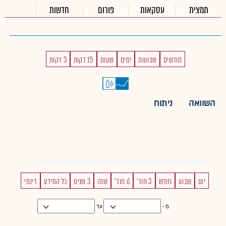
תמצית
עסקאות
פורום
חדשות
חודשים
שבועות
ימים
שעות
15 דקות
3 דקות
השוואה
ניתוח
יום
שבוע
חודש
3 חוד'
6 חוד'
שנה
3 שנים
כל המידע
דינמי
מ -
עד