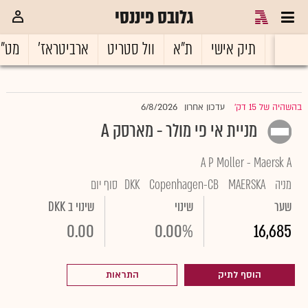
גלובס פיננסי
ראשי
תיק אישי
ת"א
וול סטריט
ארביטראז'
מט"
6/8/2026
בהשהיה של 15 דק'
עדכון אחרון
|
מניית אי פי מולר - מארסק A
A P Moller - Maersk A
מניה
MAERSKA
Copenhagen-CB
DKK
סוף יום
שער
שינוי
שינוי ב DKK
0.00
0.00%
16,685
הוסף לתיק
התראות