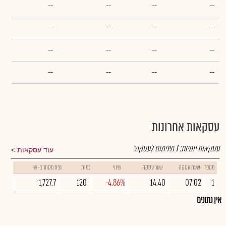
--
--
--
--
--
--
--
--
--
--
--
--
--
--
--
--
עסקאות אחרונות
עסקאות יומיות:
1
מינימום לעסקה:
עוד עסקאות
מספר
שעת עסקה
שער עסקה
שינוי
כמות
נפח מסחר ב- ₪
1,727.7
120
-4.86%
14.40
07:02
1
אין נתונים