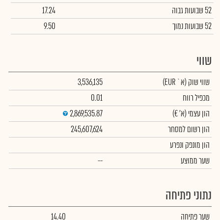
52 שבועות גבוה
17.24
52 שבועות נמוך
9.50
שווי
שווי שוק
(א` EUR)
3,536,135
מכפיל רווח
0.01
הון עצמי
(א' €)
2,869,535.87
הון רשום למסחר
245,607,624
הון מונפק ונפרע
שער ממוצע
--
נתוני פתיחה
שער פתיחה
14.40