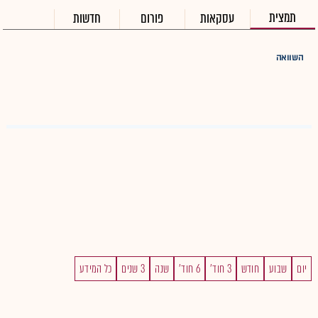
תמצית
עסקאות
פורום
חדשות
השוואה
יום
שבוע
חודש
3 חוד'
6 חוד'
שנה
3 שנים
כל המידע