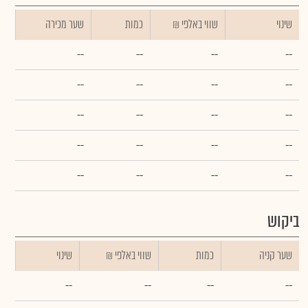
שינוי
₪ שווי באלפי
כמות
שער מכירה
--
--
--
--
--
--
--
--
--
--
--
--
--
--
--
--
--
--
--
--
ביקוש
שער קניה
כמות
₪ שווי באלפי
שינוי
--
--
--
--