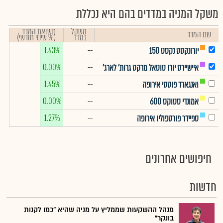
משקל המניה במדדים בהם היא נכללת
משקל
תשואת המדד
שם המדד
במדד
(% שינוי חודשי)
1.43%
--
יורונקסט נקסט 150
0.00%
--
איישיירס יורו טוטאל מרקט גרות' לארג'
1.45%
--
ואנגארד פוטסי אירופה
0.00%
--
אמונדי סטוקס 600
1.27%
--
ספיידר פורטפוליו אירופה
חיפושים אחרונים
חדשות
מנהל ההשקעות שממליץ על מניה שהיא "כמו לקנות
בונקר"