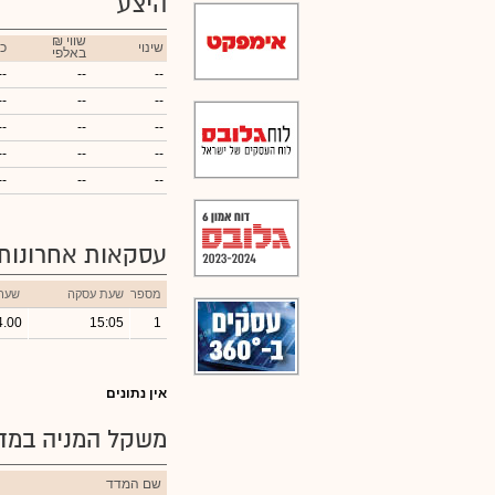
היצע
₪ שווי
שינוי
כ
באלפי
--
--
--
--
--
--
--
--
--
--
--
--
--
--
--
עסקאות אחרונות
מספר
שעת עסקה
שער
4.00
15:05
1
אין נתונים
משקל המניה במדד
שם המדד