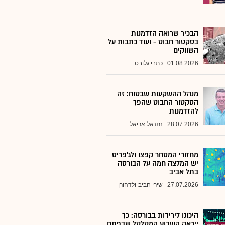
הבכיר שרואה הזדמנות
בסקטור חבוט - ועוד כתבות על
השווקים
01.08.2026
כתבי גלובס
מנהל ההשקעות שבטוח: זה
הסקטור החבוט שהפך
להזדמנות
28.07.2026
נתנאל אריאל
מחזורי המסחר קפצו ולג'פריס
יש המלצה חמה על הבורסה
בתל אביב
27.07.2026
שירי חביב-ולדהורן
היכונו לירידות בבורסה: כך
ייראה השבוע המטלטל שבפתח