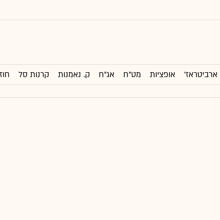
ארביטראז'
אופציות
מט"ח
אג"ח
ק. נאמנות
קרנות סל
חוז