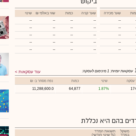
ביקוש
מות
שער מכירה
שער קניה
כמות
₪ שווי באלפי
שינוי
--
--
--
--
--
--
--
--
--
--
--
--
--
--
--
--
--
--
--
--
--
--
--
--
--
עסקאות יומיות:
1
מינימום לעסקה:
עוד עסקאות
 עסקה
שינוי
כמות
נפח מסחר ב- ₪
11,288,600.0
64,877
1.87%
17
ים בהם היא נכללת
משקל
תשואת המדד
במדד
(% שינוי חודשי)