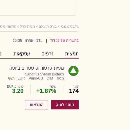
גלובס פיננסי
>
בורסות עולם
>
מניות חו"ל
> סרטוריוס סט
15:05
בהשהיה של 15 דק'
עדכון אחרון
|
תמצית
גרפים
עסקאות
פ
מניית סרטוריוס סטדים ביוטק
Sartorius Stedim Biotech
מניה
DIM
Paris-CB
EUR
רציף
שער
שינוי
שינוי ב EUR
3.20
+1.87%
174
הוסף לתיק
התראות