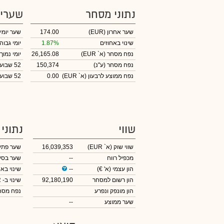
נתוני מסחר
שערי
שער אחרון
(EUR)
174.00
שער יומי
שינוי באחוזים
1.87%
יומי גבוה
נפח מסחר
(א` EUR)
26,165.08
יומי נמוך
נפח מסחר
(ע"נ)
150,374
52 שבועות גבוה
נפח ממוצע לרבעון (א` EUR)
0.00
52 שבועות נמוך
שווי
נתוני
שווי שוק
(א` EUR)
16,039,353
שער פתי
מכפיל רווח
--
שער בסי
הון עצמי
(א' €)
--
שינוי באח
הון רשום למסחר
92,180,190
שינוי
ב- EUR
הון מונפק ונפרע
נפח מס
שער ממוצע
--