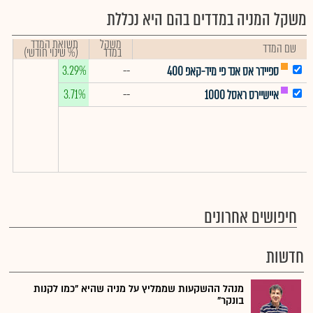
משקל המניה במדדים בהם היא נכללת
משקל
תשואת המדד
שם המדד
במדד
(% שינוי חודשי)
3.29%
--
ספיידר אס אנד פי מיד-קאפ 400
3.71%
--
איישיירס ראסל 1000
חיפושים אחרונים
חדשות
מנהל ההשקעות שממליץ על מניה שהיא "כמו לקנות
בונקר"