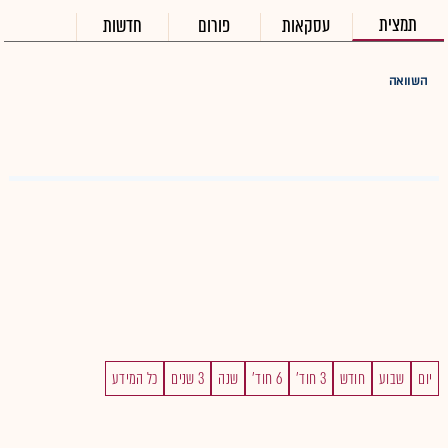
תמצית
עסקאות
פורום
חדשות
השוואה
יום
שבוע
חודש
3 חוד'
6 חוד'
שנה
3 שנים
כל המידע