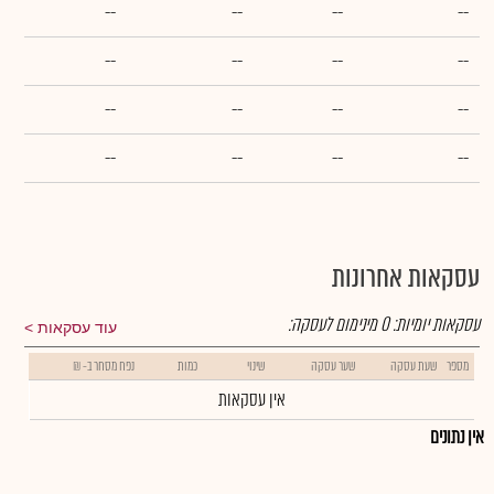
--
--
--
--
--
--
--
--
--
--
--
--
--
--
--
--
עסקאות אחרונות
עסקאות יומיות:
0
מינימום לעסקה:
עוד עסקאות
מספר
שעת עסקה
שער עסקה
שינוי
כמות
נפח מסחר ב- ₪
אין עסקאות
אין נתונים