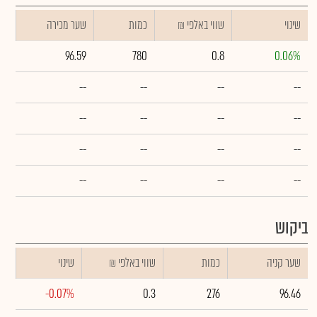
שינוי
₪ שווי באלפי
כמות
שער מכירה
96.59
780
0.8
0.06%
--
--
--
--
--
--
--
--
--
--
--
--
--
--
--
--
ביקוש
שער קניה
כמות
₪ שווי באלפי
שינוי
-0.07%
0.3
276
96.46