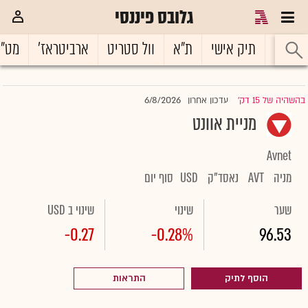
גלובס פיננסי
ראשי
תיק אישי
ת"א
וול סטריט
ארביטראז'
מט"
6/8/2026
בהשהיה של 15 דק'
עדכון אחרון
|
מניית אוונט
Avnet
מניה
AVT
נאסד"ק
USD
סוף יום
שער
שינוי
שינוי ב USD
-0.27
-0.28%
96.53
הוסף לתיק
התראות