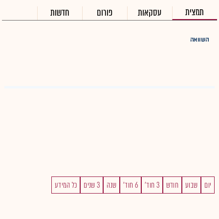
תמצית
עסקאות
פורום
חדשות
השוואה
יום
שבוע
חודש
3 חוד'
6 חוד'
שנה
3 שנים
כל המידע