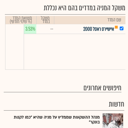
משקל המניה במדדים בהם היא נכללת
משקל
תשואת המדד
שם המדד
במדד
(% שינוי חודשי)
3.53%
--
איישיירס ראסל 2000
חיפושים אחרונים
חדשות
מנהל ההשקעות שממליץ על מניה שהיא "כמו לקנות
בונקר"