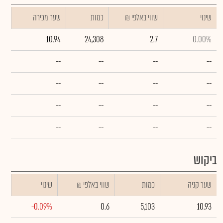
שינוי
₪ שווי באלפי
כמות
שער מכירה
10.94
24,308
2.7
0.00%
--
--
--
--
--
--
--
--
--
--
--
--
--
--
--
--
ביקוש
שער קניה
כמות
₪ שווי באלפי
שינוי
-0.09%
0.6
5,103
10.93