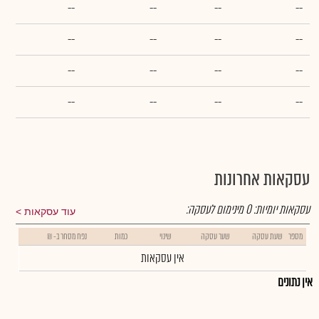
--
--
--
--
--
--
--
--
--
--
--
--
--
--
--
--
עסקאות אחרונות
עסקאות יומיות:
0
מינימום לעסקה:
עוד עסקאות
מספר
שעת עסקה
שער עסקה
שינוי
כמות
נפח מסחר ב- ₪
אין עסקאות
אין נתונים