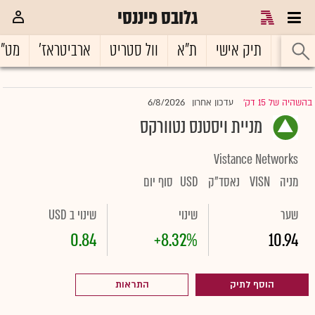
גלובס פיננסי
ראשי
תיק אישי
ת"א
וול סטריט
ארביטראז'
מט"
6/8/2026
בהשהיה של 15 דק'
עדכון אחרון
|
מניית ויסטנס נטוורקס
Vistance Networks
מניה
VISN
נאסד"ק
USD
סוף יום
שער
שינוי
שינוי ב USD
0.84
+8.32%
10.94
הוסף לתיק
התראות