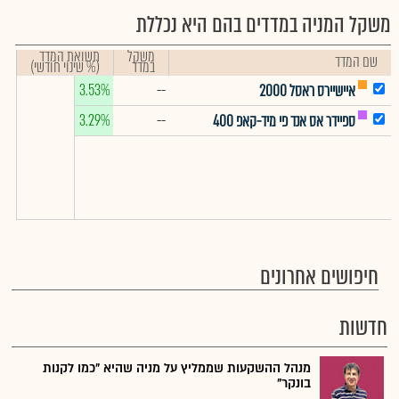
משקל המניה במדדים בהם היא נכללת
משקל
תשואת המדד
שם המדד
במדד
(% שינוי חודשי)
3.53%
--
איישיירס ראסל 2000
3.29%
--
ספיידר אס אנד פי מיד-קאפ 400
חיפושים אחרונים
חדשות
מנהל ההשקעות שממליץ על מניה שהיא "כמו לקנות
בונקר"