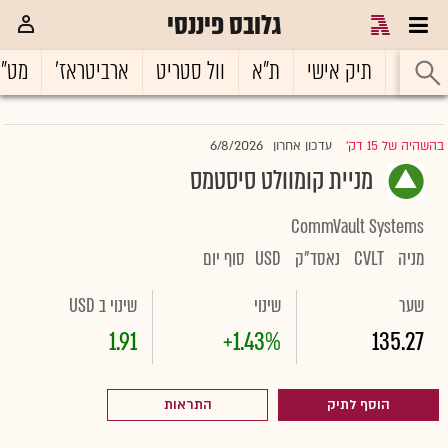
גלובס פיננסי
ראשי
תיק אישי
ת"א
וול סטריט
ארביטראז'
מט"
6/8/2026
בהשהיה של 15 דק'
עדכון אחרון
|
מניית קומוולט סיסטמס
CommVault Systems
מניה
CVLT
נאסד"ק
USD
סוף יום
שער
שינוי
שינוי ב USD
1.91
+1.43%
135.27
הוסף לתיק
התראות