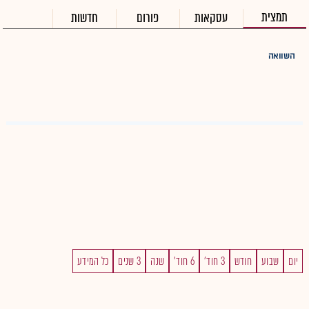
תמצית
עסקאות
פורום
חדשות
השוואה
יום
שבוע
חודש
3 חוד'
6 חוד'
שנה
3 שנים
כל המידע