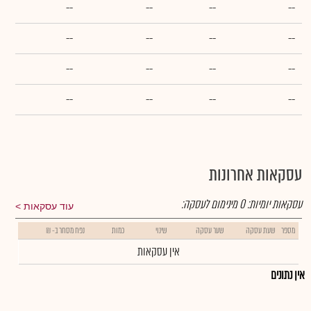
--
--
--
--
--
--
--
--
--
--
--
--
--
--
--
--
עסקאות אחרונות
עסקאות יומיות:
0
מינימום לעסקה:
עוד עסקאות
מספר
שעת עסקה
שער עסקה
שינוי
כמות
נפח מסחר ב- ₪
אין עסקאות
אין נתונים