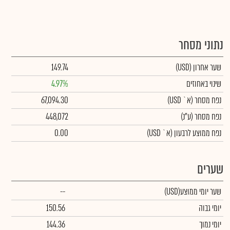
נתוני מסחר
שער אחרון
(USD)
149.74
שינוי באחוזים
4.97%
נפח מסחר
(א` USD)
67,094.30
נפח מסחר
(ע"נ)
448,072
נפח ממוצע לרבעון (א` USD)
0.00
שערים
שער יומי ממוצע
(USD)
--
יומי גבוה
150.56
יומי נמוך
144.36