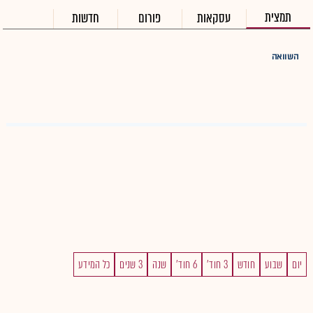
תמצית
עסקאות
פורום
חדשות
השוואה
יום
שבוע
חודש
3 חוד'
6 חוד'
שנה
3 שנים
כל המידע