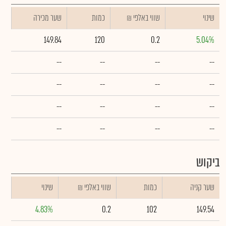
שינוי
₪ שווי באלפי
כמות
שער מכירה
149.84
120
0.2
5.04%
--
--
--
--
--
--
--
--
--
--
--
--
--
--
--
--
ביקוש
שער קניה
כמות
₪ שווי באלפי
שינוי
4.83%
0.2
102
149.54