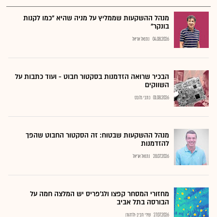
מנהל ההשקעות שממליץ על מניה שהיא "כמו לקנות
בונקר"
04.08.2026
נתנאל אריאל
הבכיר שרואה הזדמנות בסקטור חבוט - ועוד כתבות על
השווקים
01.08.2026
כתבי גלובס
מנהל ההשקעות שבטוח: זה הסקטור החבוט שהפך
להזדמנות
28.07.2026
נתנאל אריאל
מחזורי המסחר קפצו ולג'פריס יש המלצה חמה על
הבורסה בתל אביב
27.07.2026
שירי חביב-ולדהורן