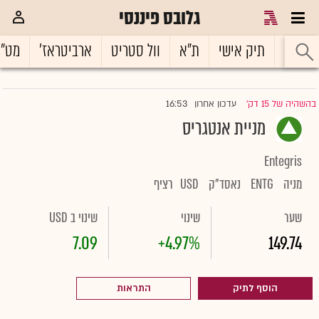
גלובס פיננסי
ראשי
תיק אישי
ת"א
וול סטריט
ארביטראז'
מט"
16:53
בהשהיה של 15 דק'
עדכון אחרון
|
מניית אנטגריס
Entegris
מניה
ENTG
נאסד"ק
USD
רציף
שער
שינוי
שינוי ב USD
7.09
+4.97%
149.74
הוסף לתיק
התראות