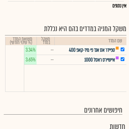
אין נתונים
משקל המניה במדדים בהם היא נכללת
משקל
תשואת המדד
שם המדד
במדד
(% שינוי חודשי)
3.34%
--
ספיידר אס אנד פי מיד-קאפ 400
3.65%
--
איישיירס ראסל 1000
חיפושים אחרונים
חדשות