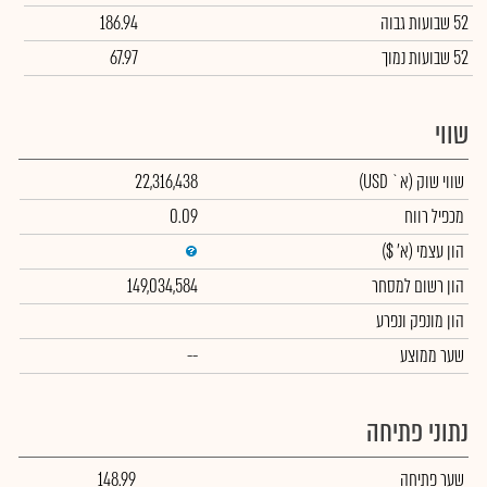
52 שבועות גבוה
186.94
52 שבועות נמוך
67.97
שווי
שווי שוק
(א` USD)
22,316,438
מכפיל רווח
0.09
הון עצמי
(א' $)
הון רשום למסחר
149,034,584
הון מונפק ונפרע
שער ממוצע
--
נתוני פתיחה
שער פתיחה
148.99