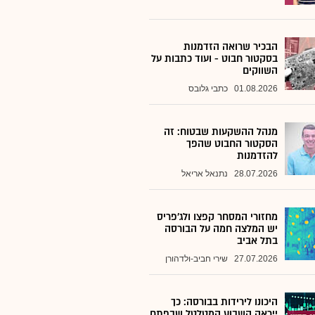
הבכיר שרואה הזדמנות
בסקטור חבוט - ועוד כתבות על
השווקים
01.08.2026
כתבי גלובס
מנהל ההשקעות שבטוח: זה
הסקטור החבוט שהפך
להזדמנות
28.07.2026
נתנאל אריאל
מחזורי המסחר קפצו ולג'פריס
יש המלצה חמה על הבורסה
בתל אביב
27.07.2026
שירי חביב-ולדהורן
היכונו לירידות בבורסה: כך
ייראה השבוע המטלטל שבפתח