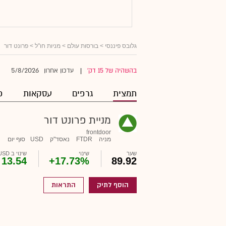
גלובס פיננסי
>
בורסות עולם
>
מניות חו"ל
> פרונט דור
5/8/2026
בהשהיה של 15 דק'
עדכון אחרון
|
תמצית
גרפים
עסקאות
פ
מניית פרונט דור
frontdoor
מניה
FTDR
נאסד"ק
USD
סוף יום
שער
שינוי
שינוי ב USD
13.54
+17.73%
89.92
הוסף לתיק
התראות