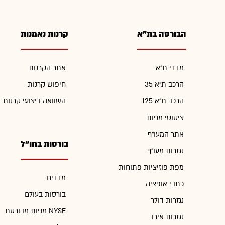
הבורסה בת"א
קרנות נאמנות
מדדי ת"א
אתר הקרנות
הרכב ת"א 35
חיפוש קרנות
הרכב ת"א 125
השוואה ביצועי קרנות
ציטוטי מניות
אתר המעו"ף
בורסות בחו"ל
נגזרות מעו"ף
מפת פוזיציות פתוחות
מדדים
כתבי אופציה
בורסות בעולם
נגזרות דולר
מניות מבורסת NYSE
נגזרות אירו