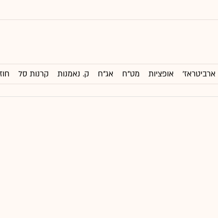
ארביטראז'
אופציות
מט"ח
אג"ח
ק. נאמנות
קרנות סל
חוז