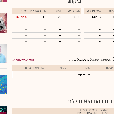
ביקוש
מות
שער מכירה
שער קניה
כמות
₪ שווי באלפי
שינוי
-37.72%
0.0
75
56.00
142.97
10
--
--
--
--
--
--
--
--
--
--
--
--
--
--
--
--
--
--
--
--
עסקאות יומיות:
0
מינימום לעסקה:
עוד עסקאות
 עסקה
שינוי
כמות
נפח מסחר ב- ₪
אין עסקאות
ים בהם היא נכללת
משקל
תשואת המדד
במדד
(% שינוי חודשי)