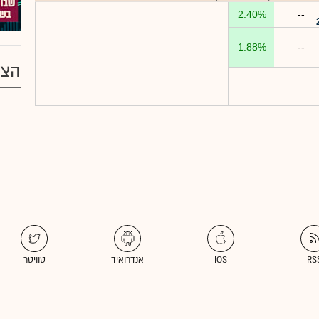
2.40%
--
1.88%
--
הצע