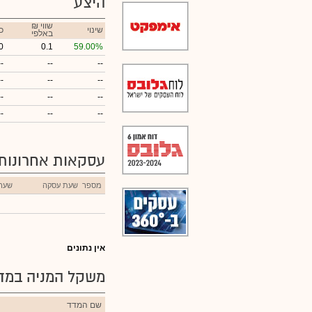
היצע
₪ שווי
שינוי
כ
באלפי
0
0.1
59.00%
--
--
--
--
--
--
--
--
--
--
--
--
עסקאות אחרונות
מספר
שעת עסקה
שער
אין נתונים
משקל המניה במדד
שם המדד