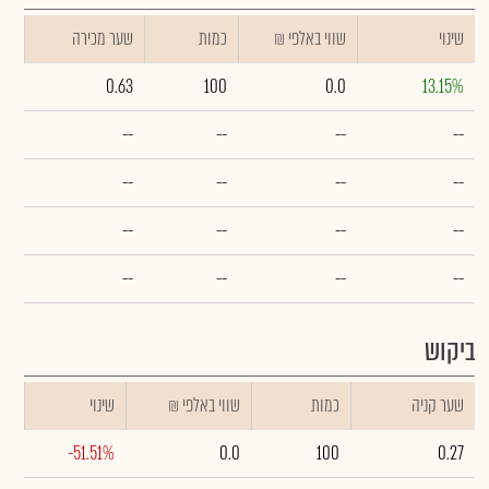
שינוי
₪ שווי באלפי
כמות
שער מכירה
0.63
100
0.0
13.15%
--
--
--
--
--
--
--
--
--
--
--
--
--
--
--
--
ביקוש
שער קניה
כמות
₪ שווי באלפי
שינוי
-51.51%
0.0
100
0.27