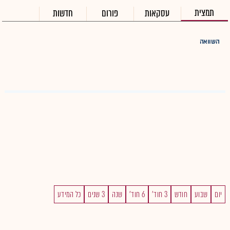
תמצית
עסקאות
פורום
חדשות
השוואה
יום
שבוע
חודש
3 חוד'
6 חוד'
שנה
3 שנים
כל המידע