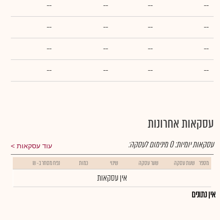
--
--
--
--
--
--
--
--
--
--
--
--
--
--
--
--
עסקאות אחרונות
עסקאות יומיות:
0
מינימום לעסקה:
עוד עסקאות
מספר
שעת עסקה
שער עסקה
שינוי
כמות
נפח מסחר ב- ₪
אין עסקאות
אין נתונים