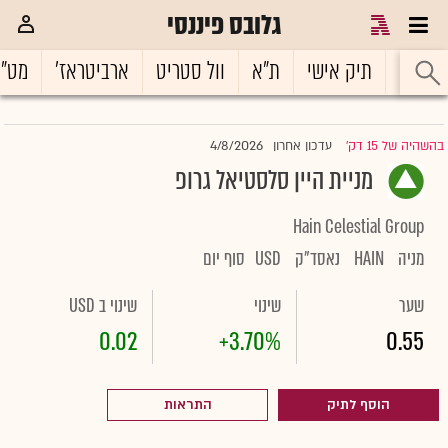
גלובס פיננסי
ראשי
תיק אישי
ת"א
וול סטריט
ארביטראז'
מט"
4/8/2026
בהשהיה של 15 דק'
עדכון אחרון
|
מניית היין סלסטיאל גרופ
Hain Celestial Group
מניה
HAIN
נאסד"ק
USD
סוף יום
שער
שינוי
שינוי ב USD
0.02
+3.70%
0.55
הוסף לתיק
התראות