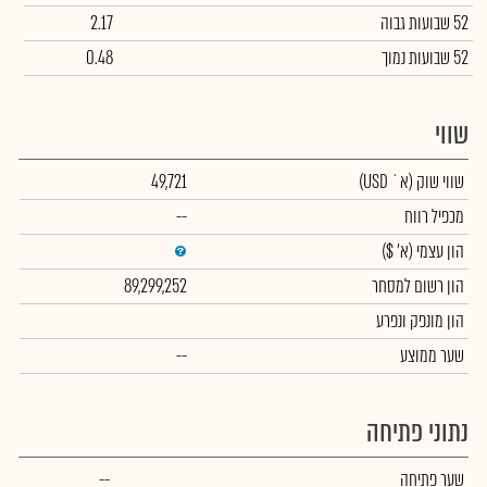
52 שבועות גבוה
2.17
52 שבועות נמוך
0.48
שווי
שווי שוק
(א` USD)
49,721
מכפיל רווח
--
הון עצמי
(א' $)
הון רשום למסחר
89,299,252
הון מונפק ונפרע
שער ממוצע
--
נתוני פתיחה
שער פתיחה
--