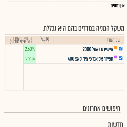
אין נתונים
משקל המניה במדדים בהם היא נכללת
משקל
תשואת המדד
שם המדד
במדד
(% שינוי חודשי)
2.60%
--
איישיירס ראסל 2000
2.21%
--
ספיידר אס אנד פי מיד-קאפ 400
חיפושים אחרונים
חדשות