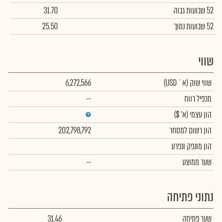
52 שבועות גבוה
31.70
52 שבועות נמוך
25.50
שווי
שווי שוק
(א` USD)
6,272,566
מכפיל רווח
--
הון עצמי
(א' $)
הון רשום למסחר
202,798,792
הון מונפק ונפרע
שער ממוצע
--
נתוני פתיחה
שער פתיחה
31.46