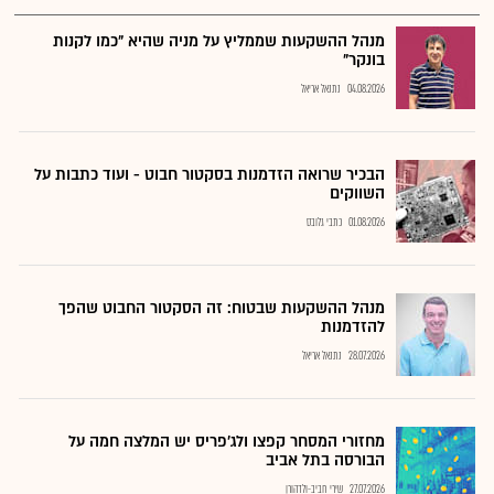
מנהל ההשקעות שממליץ על מניה שהיא "כמו לקנות
בונקר"
04.08.2026
נתנאל אריאל
הבכיר שרואה הזדמנות בסקטור חבוט - ועוד כתבות על
השווקים
01.08.2026
כתבי גלובס
מנהל ההשקעות שבטוח: זה הסקטור החבוט שהפך
להזדמנות
28.07.2026
נתנאל אריאל
מחזורי המסחר קפצו ולג'פריס יש המלצה חמה על
הבורסה בתל אביב
27.07.2026
שירי חביב-ולדהורן