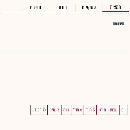
תמצית
עסקאות
פורום
חדשות
השוואה
יום
שבוע
חודש
3 חוד'
6 חוד'
שנה
3 שנים
כל המידע