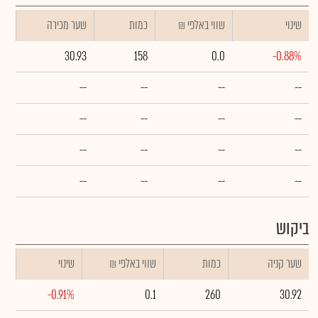
שינוי
₪ שווי באלפי
כמות
שער מכירה
30.93
158
0.0
-0.88%
--
--
--
--
--
--
--
--
--
--
--
--
--
--
--
--
ביקוש
שער קניה
כמות
₪ שווי באלפי
שינוי
-0.91%
0.1
260
30.92