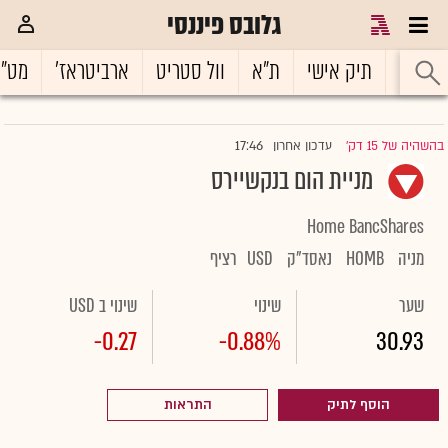
גלובס פיננסי
ראשי
תיק אישי
ת"א
וול סטריט
ארביטראז'
מט"
17:46
בהשהיה של 15 דק'
עדכון אחרון
|
מניית הום בנקשיירס
Home BancShares
מניה
HOMB
נאסד"ק
USD
רציף
שער
שינוי
שינוי ב USD
-0.27
-0.88%
30.93
הוסף לתיק
התראות