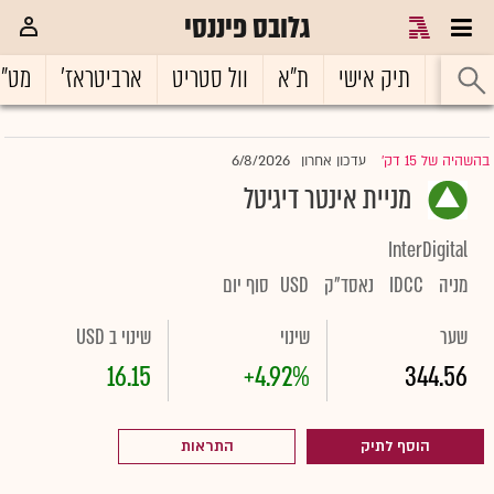
גלובס פיננסי
ראשי
תיק אישי
ת"א
וול סטריט
ארביטראז'
מט"
6/8/2026
בהשהיה של 15 דק'
עדכון אחרון
|
מניית אינטר דיגיטל
InterDigital
מניה
IDCC
נאסד"ק
USD
סוף יום
שער
שינוי
שינוי ב USD
16.15
+4.92%
344.56
הוסף לתיק
התראות