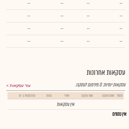
--
--
--
--
--
--
--
--
--
--
--
--
--
--
--
--
עסקאות אחרונות
עסקאות יומיות:
0
מינימום לעסקה:
עוד עסקאות
מספר
שעת עסקה
שער עסקה
שינוי
כמות
נפח מסחר ב- ₪
אין עסקאות
אין נתונים