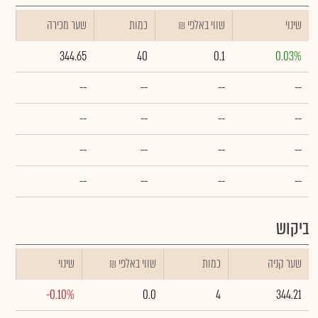
שינוי
₪ שווי באלפי
כמות
שער מכירה
344.65
40
0.1
0.03%
--
--
--
--
--
--
--
--
--
--
--
--
--
--
--
--
ביקוש
שער קניה
כמות
₪ שווי באלפי
שינוי
-0.10%
0.0
4
344.21