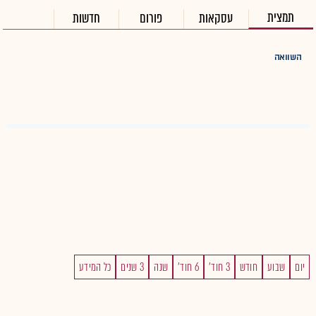
תמצית
עסקאות
פורום
חדשות
השוואה
יום
שבוע
חודש
3 חוד'
6 חוד'
שנה
3 שנים
כל המידע