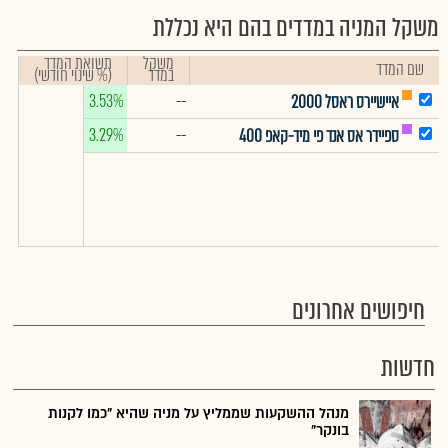
משקל המניה במדדים בהם היא נכללת
משקל
תשואת המדד
שם המדד
במדד
(% שינוי חודשי)
3.53%
--
איישיירס ראסל 2000
3.29%
--
ספיידר אס אנד פי מיד-קאפ 400
חיפושים אחרונים
חדשות
מנהל ההשקעות שממליץ על מניה שהיא "כמו לקנות
בונקר"