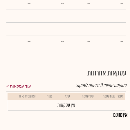
--
--
--
--
--
--
--
--
--
--
--
--
--
--
--
--
עסקאות אחרונות
עסקאות יומיות:
0
מינימום לעסקה:
עוד עסקאות
מספר
שעת עסקה
שער עסקה
שינוי
כמות
נפח מסחר ב- ₪
אין עסקאות
אין נתונים