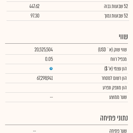
52 שבועות גבוה
447.62
52 שבועות נמוך
97.30
שווי
שווי שוק
(א` USD)
20,525,504
מכפיל רווח
0.05
הון עצמי
(א' $)
הון רשום למסחר
67,298,941
הון מונפק ונפרע
שער ממוצע
--
נתוני פתיחה
שער פתיחה
--