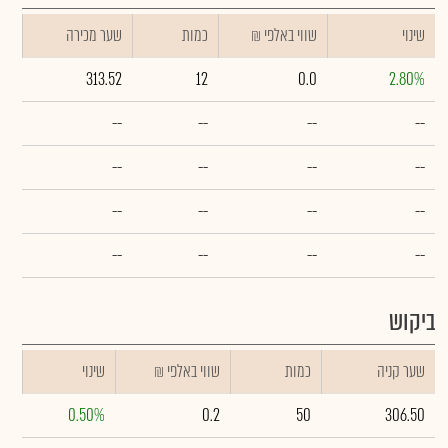
שינוי
₪ שווי באלפי
כמות
שער מכירה
313.52
12
0.0
2.80%
--
--
--
--
--
--
--
--
--
--
--
--
--
--
--
--
ביקוש
שער קניה
כמות
₪ שווי באלפי
שינוי
0.50%
0.2
50
306.50