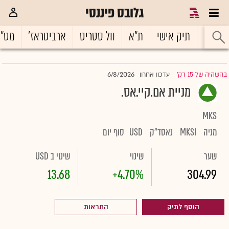
גלובס פיננסי
ראשי
תיק אישי
ת"א
וול סטריט
ארביטראז'
מט"
6/8/2026
בהשהיה של 15 דק'
עדכון אחרון
|
מניית אם.קיי.אס.
MKS
מניה
MKSI
נאסד"ק
USD
סוף יום
שער
שינוי
שינוי ב USD
13.68
+4.70%
304.99
הוסף לתיק
התראות