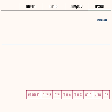
תמצית
עסקאות
פורום
חדשות
השוואה
יום
שבוע
חודש
3 חוד'
6 חוד'
שנה
3 שנים
כל המידע