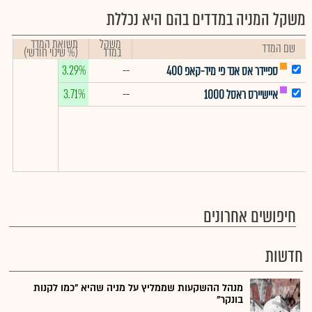
משקל המניה במדדים בהם היא נכללת
משקל
תשואת המדד
שם המדד
במדד
(% שינוי חודשי)
3.29%
--
ספיידר אס אנד פי מיד-קאפ 400
3.71%
--
איישיירס ראסל 1000
חיפושים אחרונים
חדשות
מנהל ההשקעות שממליץ על מניה שהיא "כמו לקנות
בונקר"