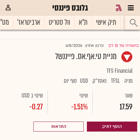
גלובס פיננסי
ראשי
תיק אישי
ת"א
וול סטריט
ארביטראז'
מט"
6/8/2026
בהשהיה של 15 דק'
עדכון אחרון
|
מניית טי.אף.אס. פייננשל
TFS Financial
מניה
TFSL
נאסד"ק
USD
סוף יום
שער
שינוי
שינוי ב USD
-0.27
-1.51%
17.59
הוסף לתיק
התראות