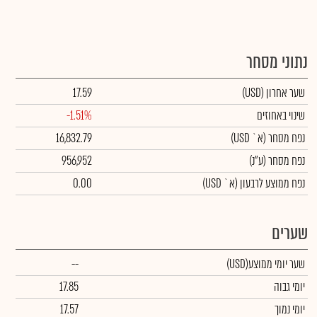
נתוני מסחר
שער אחרון
(USD)
17.59
שינוי באחוזים
-1.51%
נפח מסחר
(א` USD)
16,832.79
נפח מסחר
(ע"נ)
956,952
נפח ממוצע לרבעון (א` USD)
0.00
שערים
שער יומי ממוצע
(USD)
--
יומי גבוה
17.85
יומי נמוך
17.57