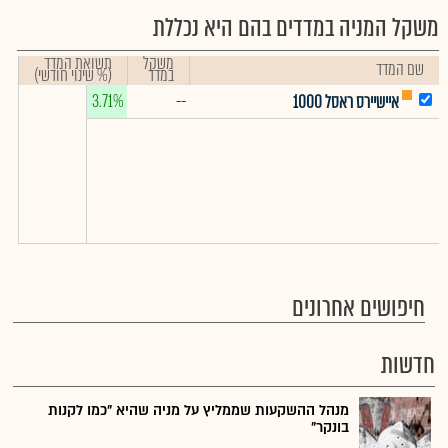
משקל המניה במדדים בהם היא נכללת
משקל
תשואת המדד
שם המדד
במדד
(% שינוי חודשי)
3.71%
--
איישיירס ראסל 1000
חיפושים אחרונים
חדשות
מנהל ההשקעות שממליץ על מניה שהיא "כמו לקנות
בונקר"