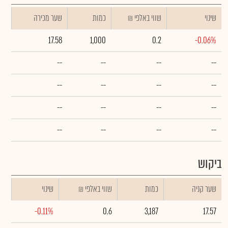
שינוי
₪ שווי באלפי
כמות
שער מכירה
17.58
1,000
0.2
-0.06%
--
--
--
--
--
--
--
--
--
--
--
--
--
--
--
--
ביקוש
שער קניה
כמות
₪ שווי באלפי
שינוי
-0.11%
0.6
3,187
17.57