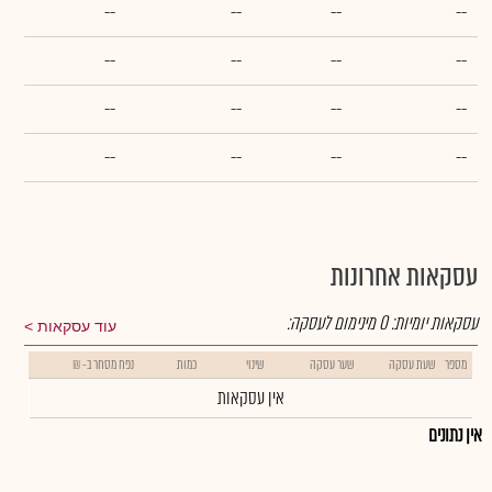
--
--
--
--
--
--
--
--
--
--
--
--
--
--
--
--
עסקאות אחרונות
עסקאות יומיות:
0
מינימום לעסקה:
עוד עסקאות
מספר
שעת עסקה
שער עסקה
שינוי
כמות
נפח מסחר ב- ₪
אין עסקאות
אין נתונים