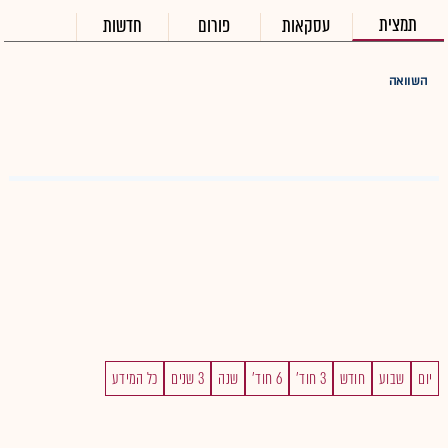
תמצית
עסקאות
פורום
חדשות
השוואה
יום
שבוע
חודש
3 חוד'
6 חוד'
שנה
3 שנים
כל המידע