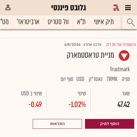
גלובס פיננסי
ראשי
תיק אישי
ת"א
וול סטריט
ארביטראז'
מט"
6/8/2026
בהשהיה של 15 דק'
עדכון אחרון
|
מניית טראסטמארק
Trustmark
מניה
TRMK
נאסד"ק
USD
סוף יום
שער
שינוי
שינוי ב USD
-0.49
-1.02%
47.42
הוסף לתיק
התראות