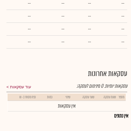
--
--
--
--
--
--
--
--
--
--
--
--
--
--
--
--
עסקאות אחרונות
עסקאות יומיות:
0
מינימום לעסקה:
עוד עסקאות
מספר
שעת עסקה
שער עסקה
שינוי
כמות
נפח מסחר ב- ₪
אין עסקאות
אין נתונים