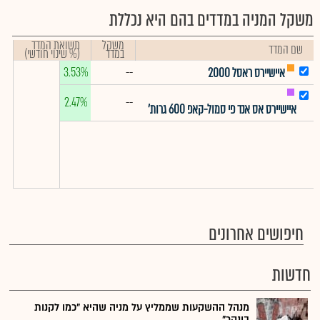
משקל המניה במדדים בהם היא נכללת
משקל
תשואת המדד
שם המדד
במדד
(% שינוי חודשי)
3.53%
--
איישיירס ראסל 2000
2.47%
--
איישיירס אס אנד פי סמול-קאפ 600 גרות'
חיפושים אחרונים
חדשות
מנהל ההשקעות שממליץ על מניה שהיא "כמו לקנות
בונקר"