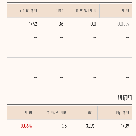
שינוי
₪ שווי באלפי
כמות
שער מכירה
47.42
36
0.0
0.00%
--
--
--
--
--
--
--
--
--
--
--
--
--
--
--
--
ביקוש
שער קניה
כמות
₪ שווי באלפי
שינוי
-0.06%
1.6
3,291
47.39