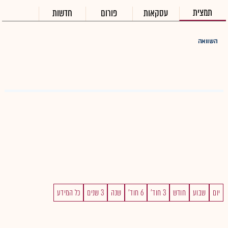
תמצית
עסקאות
פורום
חדשות
השוואה
יום
שבוע
חודש
3 חוד'
6 חוד'
שנה
3 שנים
כל המידע