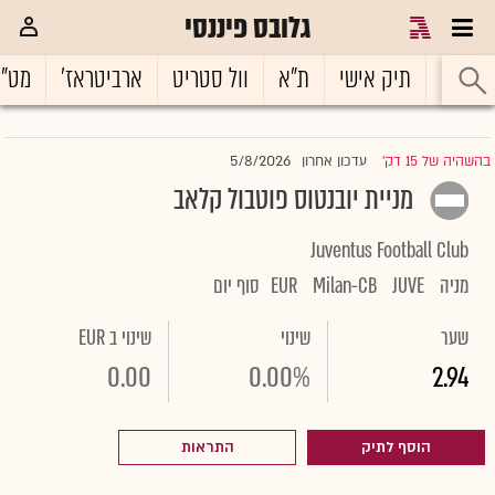
גלובס פיננסי
ראשי
תיק אישי
ת"א
וול סטריט
ארביטראז'
מט"
5/8/2026
בהשהיה של 15 דק'
עדכון אחרון
|
מניית יובנטוס פוטבול קלאב
Juventus Football Club
מניה
JUVE
Milan-CB
EUR
סוף יום
שער
שינוי
שינוי ב EUR
0.00
0.00%
2.94
הוסף לתיק
התראות