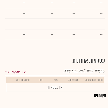
--
--
--
--
--
--
--
--
--
--
--
--
--
--
--
--
עסקאות אחרונות
עסקאות יומיות:
0
מינימום לעסקה:
עוד עסקאות
מספר
שעת עסקה
שער עסקה
שינוי
כמות
נפח מסחר ב- ₪
אין עסקאות
אין נתונים