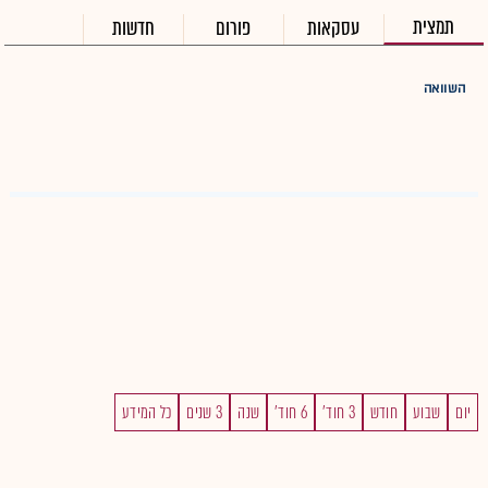
תמצית
עסקאות
פורום
חדשות
השוואה
יום
שבוע
חודש
3 חוד'
6 חוד'
שנה
3 שנים
כל המידע