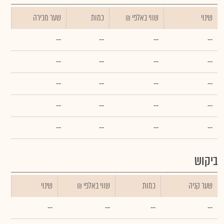
שינוי
₪ שווי באלפי
כמות
שער מכירה
--
--
--
--
--
--
--
--
--
--
--
--
--
--
--
--
--
--
--
--
ביקוש
שער קניה
כמות
₪ שווי באלפי
שינוי
--
--
--
--