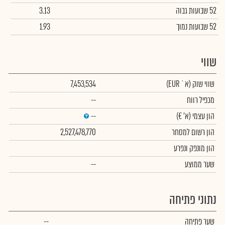
52 שבועות גבוה
3.13
52 שבועות נמוך
1.93
שווי
שווי שוק
(א` EUR)
7,453,534
מכפיל רווח
--
הון עצמי
(א' €)
--
הון רשום למסחר
2,527,478,770
הון מונפק ונפרע
שער ממוצע
--
נתוני פתיחה
שער פתיחה
--