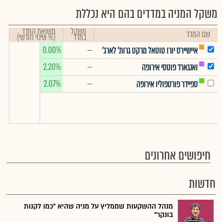
משקל המניה במדדים בהם היא נכללת
משקל
תשואת המדד
שם המדד
במדד
(% שינוי חודשי)
0.00%
--
איישיירס יורו טוטאל מרקט גרות' לארג'
2.20%
--
ואנגארד פוטסי אירופה
2.07%
--
ספיידר פורטפוליו אירופה
חיפושים אחרונים
חדשות
מנהל ההשקעות שממליץ על מניה שהיא "כמו לקנות
בונקר"